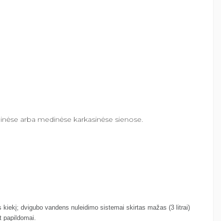
alinėse arba medinėse karkasinėse sienose.
ns kiekį; dvigubo vandens nuleidimo sistemai skirtas mažas (3 litrai)
t papildomai.