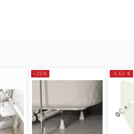
−25%
-3,62 €