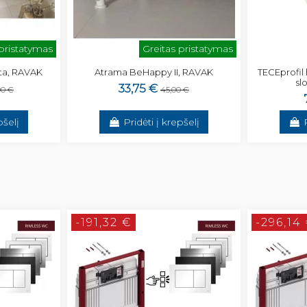
 pristatymas
Greitas pristatymas
lta, RAVAK
Atrama BeHappy II, RAVAK
TECEprofil 
sl
33,75 €
00 €
45,00 €
pšelį
Pridėti į krepšelį
-191,32 €
-296,14