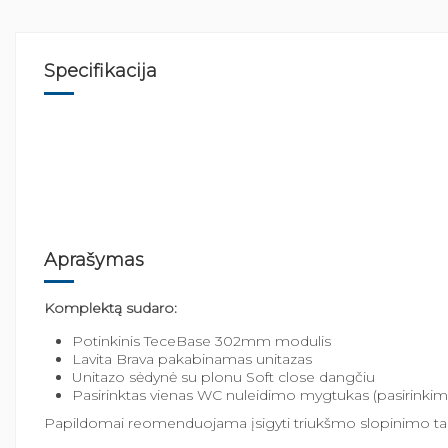
Specifikacija
Aprašymas
Komplektą sudaro:
Potinkinis TeceBase 302mm modulis
Lavita Brava pakabinamas unitazas
Unitazo sėdynė su plonu Soft close dangčiu
Pasirinktas vienas WC nuleidimo mygtukas (pasirink
Papildomai reomenduojama įsigyti
triukšmo slopinimo ta