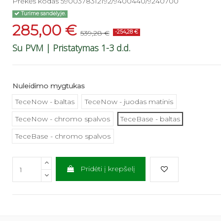
Prekės kodas
5900378312192/9400440/9240700
Turime sandėlyje.
285,00 €
539,28 €
-254,28 €
Su PVM
| Pristatymas 1-3 d.d.
Nuleidimo mygtukas
TeceNow - baltas
TeceNow - juodas matinis
TeceNow - chromo spalvos
TeceBase - baltas
TeceBase - chromo spalvos
Pridėti į krepšelį