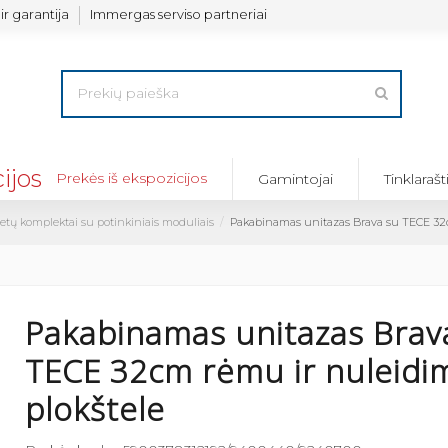
ir garantija
Immergas serviso partneriai
Prekės iš ekspozicijos
Gamintojai
Tinklarašt
tų komplektai su potinkiniais moduliais
Pakabinamas unitazas Brava su TECE 32c
Pakabinamas unitazas Brav
TECE 32cm rėmu ir nuleidi
plokštele