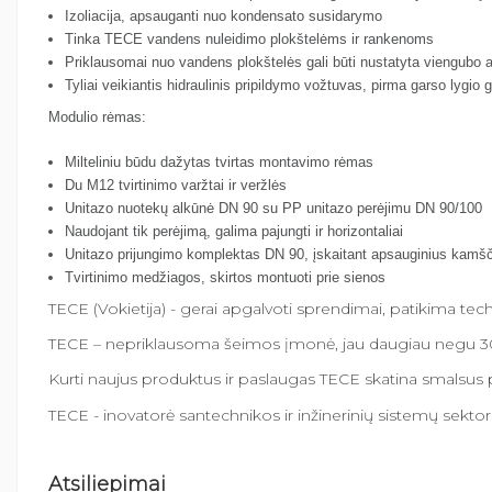
Izoliacija, apsauganti nuo kondensato susidarymo
Tinka TECE vandens nuleidimo plokštelėms ir rankenoms
Priklausomai nuo vandens plokštelės gali būti nustatyta viengubo 
Tyliai veikiantis hidraulinis pripildymo vožtuvas, pirma garso lygio
Modulio rėmas:
Milteliniu būdu dažytas tvirtas montavimo rėmas
Du M12 tvirtinimo varžtai ir veržlės
Unitazo nuotekų alkūnė DN 90 su PP unitazo perėjimu DN 90/100
Naudojant tik perėjimą, galima pajungti ir horizontaliai
Unitazo prijungimo komplektas DN 90, įskaitant apsauginius kamš
Tvirtinimo medžiagos, skirtos montuoti prie sienos
TECE (Vokietija) - gerai apgalvoti sprendimai, patikima tech
TECE – nepriklausoma šeimos įmonė, jau daugiau negu 30 m
Kurti naujus produktus ir paslaugas TECE skatina smalsus po
TECE - inovatorė santechnikos ir inžinerinių sistemų sektor
Atsiliepimai