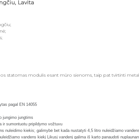
gčiu, Lavita
ngčiu;
nė;
s;
enos statomas modulis esant mūro sienoms, taip pat tvirtinti met
dytas pagal EN 14055
ito jungimo jungtims
ja ir sumontuotu pripildymo vožtuvu
ndens nuleidimo kiekis; galimybė bet kada nustatyti 4,5 litro nuleidžiamo vande
ų nuleidžiamo vandens kiekį Likusį vandenį galima iš karto panaudoti nuplaunan