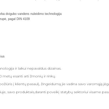
arba dvigubo vandens nuleidimo technologija
 grupė, pagal DIN 4109
čius
nologija ir laikui nepavaldus dizainas.
etų esanti arti žmonių ir rinkų.
žiūris į klientų pasaulį, žingeidumą jie vadina savo varomąją jėga
iuje, savo produktais,daranti poveikį statybų sektoriui visame pasa