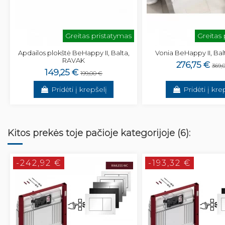
Greitas pristatymas
Greitas
Apdailos plokštė BeHappy II, Balta,
Vonia BeHappy II, Ba
RAVAK
276,75 €
369,
149,25 €
199,00 €
Pridėti į krepšelį
Pridėti į kre
Kitos prekės toje pačioje kategorijoje (6):
-242,92 €
-193,32 €