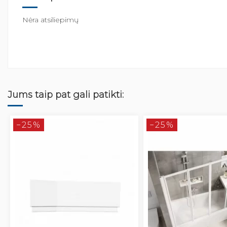
Nėra atsiliepimų
Jums taip pat gali patikti:
−25%
−25%