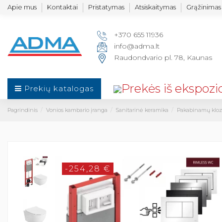
Apie mus
Kontaktai
Pristatymas
Atsiskaitymas
Grąžinimas 
+370 655 11936
info@adma.lt
Raudondvario pl. 78, Kaunas
Prekių katalogas
Pagrindinis
Vonios kambario įranga
Sanitarinė keramika
Pakabinamų kloze
-254,28 €