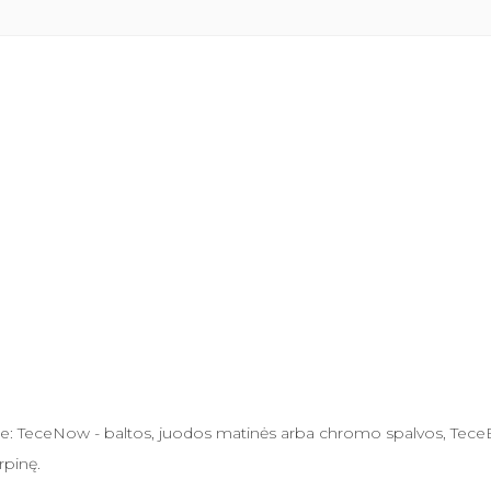
ime: TeceNow - baltos, juodos matinės arba chromo spalvos, Te
rpinę.