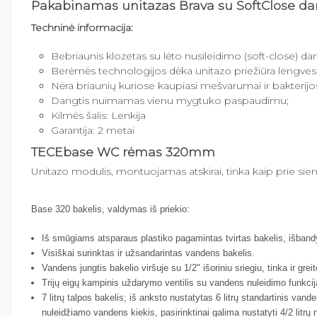
Pakabinamas unitazas Brava su SoftClose dan
Techninė informacija:
Bebriaunis klozetas su lėto nusileidimo (soft-close) da
Berėmės technologijos dėka unitazo priežiūra lengves
Nėra briaunių kuriose kaupiasi mešvarumai ir bakterijo
Dangtis nuimamas vienu mygtuko paspaudimu;
Kilmės šalis: Lenkija
Garantija: 2 metai
TECEbase WC rėmas 320mm
Unitazo modulis, montuojamas atskirai, tinka kaip prie si
Base 320 bakelis, valdymas iš priekio:
Iš smūgiams atsparaus plastiko pagamintas tvirtas bakelis, išban
Visiškai surinktas ir užsandarintas vandens bakelis.
Vandens jungtis bakelio viršuje su 1/2" išoriniu sriegiu, tinka ir gre
Trijų eigų kampinis uždarymo ventilis su vandens nuleidimo funkci
7 litrų talpos bakelis; iš anksto nustatytas 6 litrų standartinis va
nuleidžiamo vandens kiekis, pasirinktinai galima nustatyti 4/2 litr