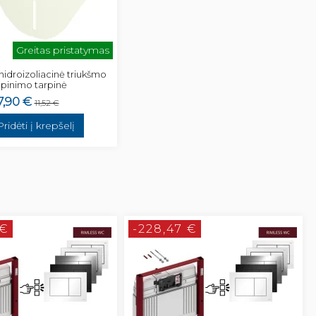
Greitas pristatymas
hidroizoliacinė triukšmo
opinimo tarpinė
7,90 €
11,52 €
Pridėti į krepšelį
 €
-228,47 €