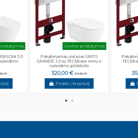
 pristatymas
Greitas pristatymas
VERSONI 3.0
Pakabinamas unitazas SINTO
Pakabin
nuleidimo
GRANDE 3.0 su TECEbase rėmu ir
TECEbas
nuleidimo plokštele
320,00 €
35
32 €
511,32 €
pšelį
Pridėti į krepšelį