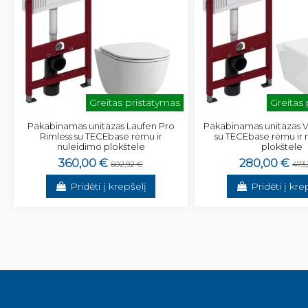
Greitas pristatymas
Greitas
Pakabinamas unitazas Laufen Pro
Pakabinamas unitazas 
Rimless su TECEbase rėmu ir
su TECEbase rėmu ir 
nuleidimo plokštele
plokštele
360,00 €
280,00 €
602,92 €
473,
Pridėti į krepšelį
Pridėti į kre