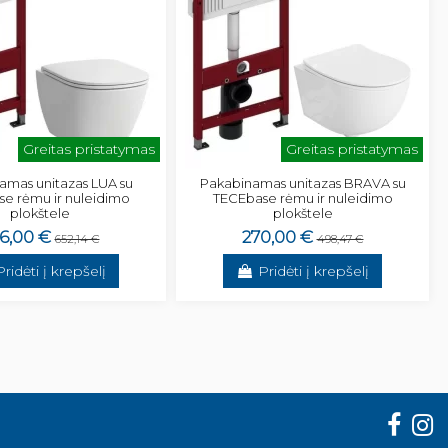
Greitas pristatymas
Greitas pristatymas
amas unitazas LUA su
Pakabinamas unitazas BRAVA su
e rėmu ir nuleidimo
TECEbase rėmu ir nuleidimo
plokštele
plokštele
6,00 €
270,00 €
652,14 €
498,47 €
Pridėti į krepšelį
Pridėti į krepšelį