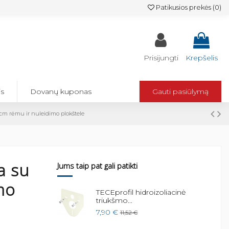
Patikusios prekės (
0
)
Prisijungti
Krepšelis
is
Dovanų kuponas
Gauti pasiūlymą
m rėmu ir nuleidimo plokštele
a su
Jums taip pat gali patikti
mo
TECEprofil hidroizoliacinė
triukšmo...
7,90 €
11,52 €