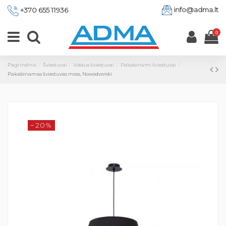
info@adma.lt
+370 655 11936
0
Pagrindinis
Šviestuvai
Vidaus šviestuvai
Pakabinami šviestuvai
Pakabinamas šviestuvas moss, Nowodvorski
−20%