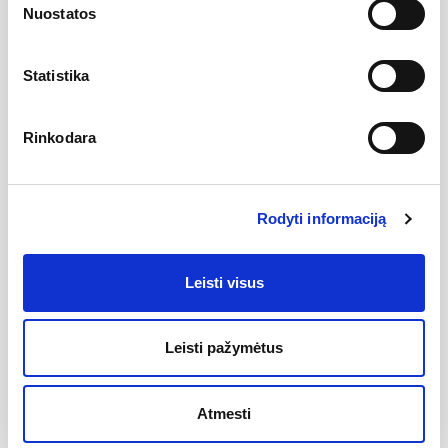
Lemputės galingumas (max
60
Nuostatos
W)
Maksimalus aukštis (cm)
150
Statistika
Stilius
Modernus
Rinkodara
Gamintojas
Rodyti informaciją
Aprašymas
Paprasto, minimalistinio dizaino šviestuvas Moss su juodo
audinio gaubtu. 9737
Leisti visus
Atsiliepimai
Leisti pažymėtus
Nėra atsiliepimų
Atmesti