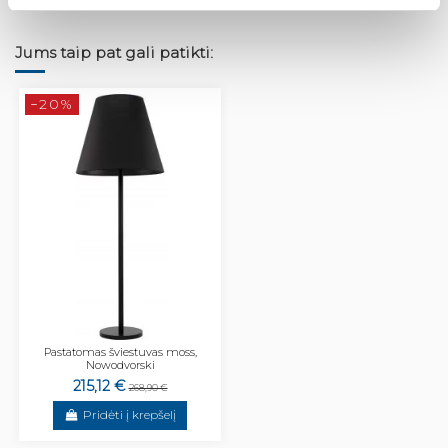
Jums taip pat gali patikti:
−20%
Pastatomas šviestuvas moss,
Nowodvorski
215,12 €
268,90 €
Pridėti į krepšelį