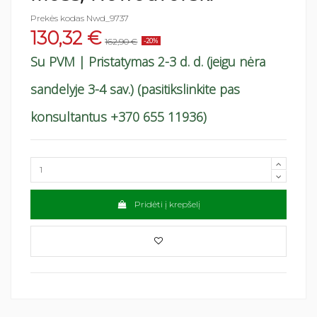
Prekės kodas
Nwd_9737
130,32 €
162,90 €
-20%
Su PVM
| Pristatymas 2-3 d. d. (jeigu nėra
sandelyje 3-4 sav.) (pasitikslinkite pas
konsultantus +370 655 11936)
Pridėti į krepšelį