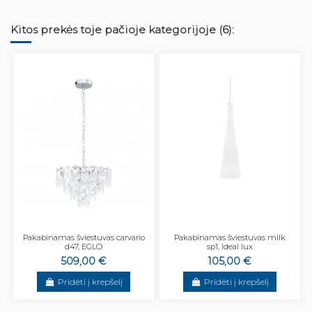
Kitos prekės toje pačioje kategorijoje (6):
Pakabinamas šviestuvas carvario
Pakabinamas šviestuvas milk
d47, EGLO
sp1, Ideal lux
509,00 €
105,00 €
Pridėti į krepšelį
Pridėti į krepšelį