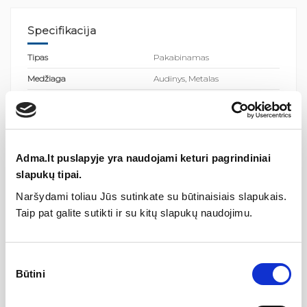
Specifikacija
Tipas
Pakabinamas
Medžiaga
Audinys, Metalas
Spalva
Juoda
Garantija
2
Diametras
58cm
Adma.lt puslapyje yra naudojami keturi pagrindiniai
Aspaugos klasė (IP)
20
slapukų tipai.
Lempučių skaičius
3
Naršydami toliau Jūs sutinkate su būtinaisiais slapukais.
Pritemdomas
Priklausomai nuo lemputės
Taip pat galite sutikti ir su kitų slapukų naudojimu.
Šviesos spalvos temperatūra
priklauso nuo lemputės
Lemputė komplekte
Nėra
Sutikimo
Lemputės tipas
E27
Būtini
pasirinkimas
Gaubto aukštis (cm)
50