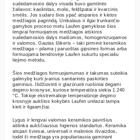
sudedamosios dalys visada buvo gamtinės
žaliavos: kaolinitas, molis, feldšpatai ir kvarcinis
smėlis. Jos sudaro šios ypač atsparios ir kietos
medžiagos pagrindą. Unikalaus ir ilgai trunkančio
gamybos proceso metu Laufen gamyklose šios
lengvai formuojamos medžiagos atskiros
sudedamosios dalys maišomos, homogenizuojamos
ir valomos. Gautas šlikeris – taki pirminė keramikos
medžiaga – pilama į paruoštas gipsines formas arba
formuojama bendrovėje Laufen sukurtu specialiu
liejimo metodu.
Šios medžiagos formuojamumas ir takumas suteikia
galimybę kurti įvairius sanitarinės paskirties
gaminius. Išdžiovinti ir glazūruoti ruošiniai degami
degimo krosnyse, kuriose temperatūra siekia 1 240
°C. Tokioje ekstremalioje temperatūroje degimo
krosnyje aukštos kokybės Laufen unitazai tampa
kieti ir ilgaamžiai.
Lygus ir lengvai valomas keramikos paviršius
atitinka aukščiausius higienos standartus. Keramika
atspari šviesai, universali ir malonios išvaizdos,
todėl ši medžiaga yra populiariausia gaminant