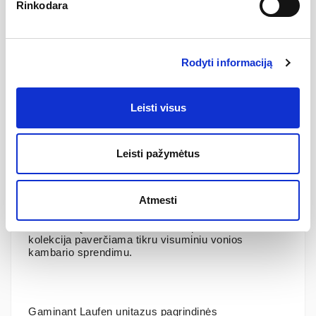
Rinkodara
rūpintis higiena.
Garantija klozetui 5 metai, dangčiui 2 metai
Rodyti informaciją
Kolekcija LUA
Leisti visus
Dizaino kalba, kuria išreiškiami esminiai dalykai.
Aiškios geometrinės linijos, sujungtos į vieną ištisinę
formą. Tai sukuria universalų vonios kambario
Leisti pažymėtus
dizainą, skirtą privačiai ir viešajai erdvei. Dizaineriui
Toan‘ui Nguyen‘ui pavyko sukurti dar vieną stilistinę
vonios kambario kultūrą, kuri bus ilgam. Tomis
Atmesti
pačiomis ambicijomis suprojektuota ir baldų
kolekcija, tobulos formos vonios keramikos ir platus
LANI baldų asortimentas. Sukomplektuota LUA
kolekcija paverčiama tikru visuminiu vonios
kambario sprendimu.
Gaminant Laufen unitazus pagrindinės