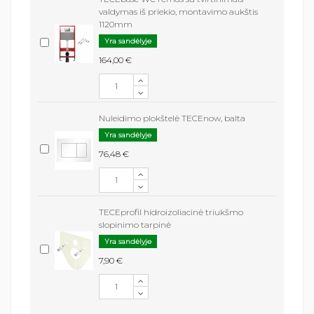
valdymas iš priekio, montavimo aukštis
1120mm
Yra sandėlyje
164,00 €
Nuleidimo plokštelė TECEnow, balta
Yra sandėlyje
76,48 €
TECEprofil hidroizoliacinė triukšmo
slopinimo tarpinė
Yra sandėlyje
7,90 €