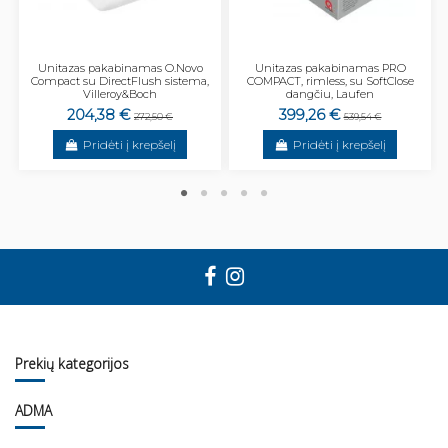
Unitazas pakabinamas O.Novo
Unitazas pakabinamas PRO
Compact su DirectFlush sistema,
COMPACT, rimless, su SoftClose
Villeroy&Boch
dangčiu, Laufen
204,38 €
399,26 €
272,50 €
539,54 €
Pridėti į krepšelį
Pridėti į krepšelį
Prekių kategorijos
ADMA