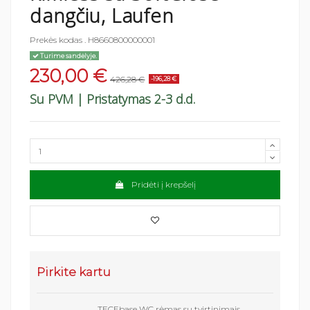
dangčiu, Laufen
Prekės kodas
. H8660800000001
Turime sandėlyje.
230,00 €
426,28 €
-196,28 €
Su PVM
| Pristatymas 2-3 d.d.
Pridėti į krepšelį
Pirkite kartu
TECEbase WC rėmas su tvirtinimais