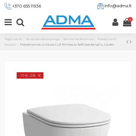
info@adma.lt
+370 655 11936
0
Pagrindinis
Vonios kambario įranga
Sanitarinė keramika
Pakabinami
klozetai
Pakabinamas unitazas LUA Rimless su SoftClose dangčiu, Laufen
-196,28 €