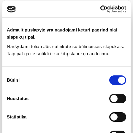
Aprašymas
Pakabinamas klozetas Laufen Lua Rimless ir SC
Slim dangtis, baltas, H8660800000001
Adma.lt puslapyje yra naudojami keturi pagrindiniai
slapukų tipai.
Viena patogi pakuotė: klozetas + dangtis su
sėdyne;
Naršydami toliau Jūs sutinkate su būtinaisiais slapukais.
Taip pat galite sutikti ir su kitų slapukų naudojimu.
Klozetas rimless – be viršutinio žiedo (lengvas
valymas);
Sutikimo
Vandens sunaudojimas - 4,5l - 3l;
Būtini
pasirinkimas
Paslėptas tvirtinimas prie sienos;
Nuostatos
Horizontalus nuotako tipas;
Sėdynė su dangčio Slim SoftClose (plonas
Statistika
dangtis; švelnus nusileidimas);
Dangčio nuėmimas vienu judesiu padės lengvai