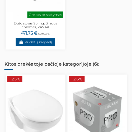
Greitas pristatymas
Dušo stovas Spring, Blizgus
chromas, RAVAK
471,75 €
629,00 €
Pridėti į krepšelį
Kitos prekės toje pačioje kategorijoje (6):
−25%
−26%