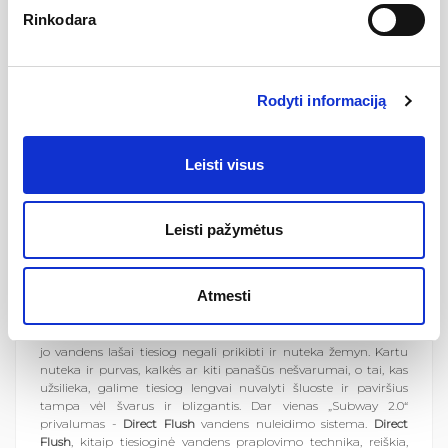
Rinkodara
Aprašymas
Rodyti informaciją
„
Subway
“ - subtilus paprastumas. Šios kolekcijos klientams siūlo
praktišką dizainą už puikų kainos ir kokybės santykį. „Subway
Leisti visus
2.0“ pakabinamas klozetas - tai švelnios linijos, lengvai
įsiliejančios vonios kambario interjere. Klozetas yra su sumažintu
vidiniu keraminiu krašteliu (
rimless
), ši technologija sumažina
nešvarumų sankaupas, todėl tokie klozetai yra žymiai
Leisti pažymėtus
higieniškesni – klozete nebelieka vietų, kuriose galėtų kauptis
bakterijos, kalkės ar kiti nešvarumai. Dėl savo montavimo būdo
ir itin kokybiškos
CeramicPlus
dangos - klozetas yra itin lengvai
Atmesti
valomas ir atsparus įbrėžimams.
CeramicPlus
- tai paviršių nuo
nešvarumų apsauganti technologija, kurios pagalba keramika
paruošiama taip, kad jos paviršius tampa toks tankus, kad prie
jo vandens lašai tiesiog negali prikibti ir nuteka žemyn. Kartu
nuteka ir purvas, kalkės ar kiti panašūs nešvarumai, o tai, kas
užsilieka, galime tiesiog lengvai nuvalyti šluoste ir paviršius
tampa vėl švarus ir blizgantis. Dar vienas „Subway 2.0“
privalumas -
Direct Flush
vandens nuleidimo sistema.
Direct
Flush
, kitaip tiesioginė vandens praplovimo technika, reiškia,