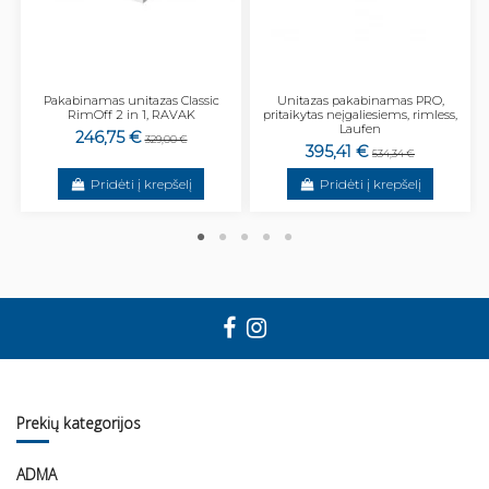
Pakabinamas unitazas Classic
Unitazas pakabinamas PRO,
RimOff 2 in 1, RAVAK
pritaikytas neįgaliesiems, rimless,
Laufen
246,75 €
329,00 €
395,41 €
534,34 €
Pridėti į krepšelį
Pridėti į krepšelį
Prekių kategorijos
ADMA