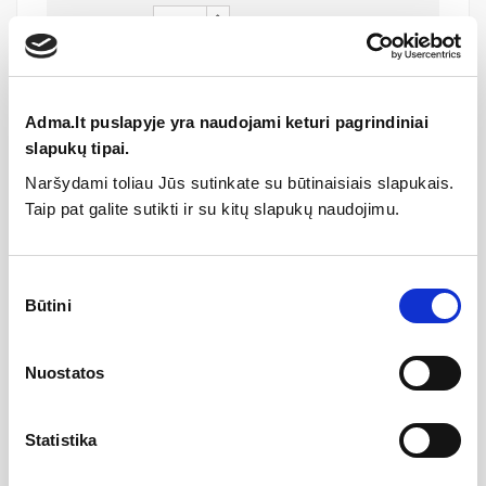
Komplekto kaina
819,38 €
Adma.lt puslapyje yra naudojami keturi pagrindiniai
slapukų tipai.
Pridėti komplektą į krepšelį
Naršydami toliau Jūs sutinkate su būtinaisiais slapukais.
Taip pat galite sutikti ir su kitų slapukų naudojimu.
Sutikimo
Būtini
pasirinkimas
Specifikacija
Nuostatos
Kolekcija
Subway 2.0
Statistika
Gamintojas