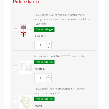
Pirkite kartu
TECEbase WC rėmas su tvirtinimais
valdymas iš priekio, montavimo aukštis
1120mm
Yra sandėlyje
164,00 €
Nuleidimo plokštelė TECEnow, balta
Yra sandėlyje
76,48 €
TECEprofil hidroizoliacinė triukšmo
slopinimo tarpinė
Yra sandėlyje
7,90 €