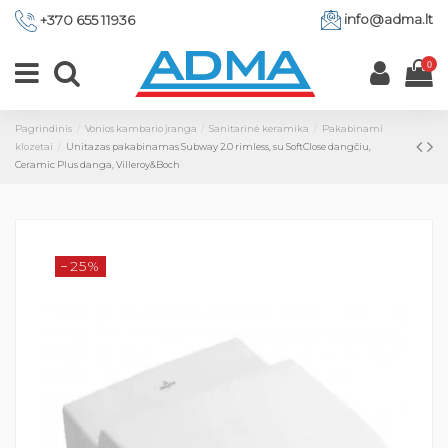
info@adma.lt
+370 655 11936
0
Pagrindinis
Vonios kambario įranga
Sanitarinė keramika
Pakabinami
klozetai
Unitazas pakabinamas Subway 2.0 rimless, su SoftClose dangčiu,
Ceramic Plus danga, Villeroy&Boch
−25%