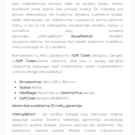
kad nuleidžiamas vanduo teka ne įprastu būdu, tačiau
purškiant srovę aplink visą unitazo kraštą. Šis metodas yra
žymiai efektyvesnis, nei tradicinis vandens nuleidimo būdas,
todėl dažniausiai visi nešvarumai nusiplauna pirmo plovimo
metu, o tai ne tik palengvina naudojimąsi klozetu, tačiau ir
sumažina jūsų vandens
sąnaudas. „Villeroy&Boch“
AquaReduct
vandens
taupymo sistema, tai inovacija, kuri padės kiekvieno nuleidimo
metu sutaupyti iki 1,5 l vandens.
Komplektas su lėto užsidarymo (
Soft Close
) dangčiu. Dangtis
su
Soft Close
sistema užtikrina lėtą, tylų ir saugų dangčio
uždarymą (apsaugo, kad mažamečiai vaikai nuleidinėdami
unitazo dangtį nesusižalotų).
Išmatavimai
: 560 x 370 x 365 mm
Spalva
: Balta
Medžiaga
: Keramika su
CeramicPlus
danga
SoftClose
dangtis (9M68S101).
Keramikai suteikiama 10 metų garantija
Villeroy&Boch
- tai vokiška kokybė jūsų namuose. Visame
pasaulyje puikiai žinomo Vokietijos gamintojo produkcija
pasižymi aukšta kokybe, dizaino įvairove bei autentika. Jau
prestižiniu tapusio prekės ženklo nuolat tobulinamos