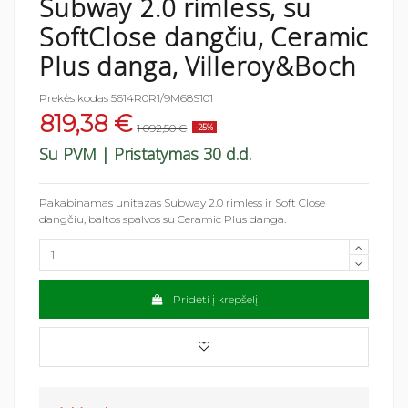
Subway 2.0 rimless, su
SoftClose dangčiu, Ceramic
Plus danga, Villeroy&Boch
Prekės kodas
5614R0R1/9M68S101
819,38 €
1 092,50 €
-25%
Su PVM
| Pristatymas 30 d.d.
Pakabinamas unitazas Subway 2.0 rimless ir Soft Close
dangčiu, baltos spalvos su Ceramic Plus danga.
Pridėti į krepšelį