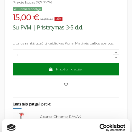
Prekės kodas
X07P1474
Turime sandėlyje.
15,00 €
20,00 €
-25%
Su PVM
| Pristatymas 3-5 d.d.
Lipnus rankšluosčių kabliukas Kona. Matinės baltos spalvos.
Pridėti į krepšelį
Jums taip pat gali patikti
Cleaner Chrome, RAVAK
5,77 €
7,69 €