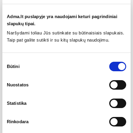
Adma.lt puslapyje yra naudojami keturi pagrindiniai
slapukų tipai.
Specifikacija
Naršydami toliau Jūs sutinkate su būtinaisiais slapukais.
Taip pat galite sutikti ir su kitų slapukų naudojimu.
Aukštis
0
Serija
KN 111
Sutikimo
Forma
Kabliukai
Būtini
pasirinkimas
Medžiaga
Metalas
Montavimo tipas
Kabinami ant sienų
Nuostatos
Spalva
Baltas matinis
Kilmės šalis
Čekijos Respublika
Statistika
Segmentų kiekis
0
Rinkodara
Gamintojas