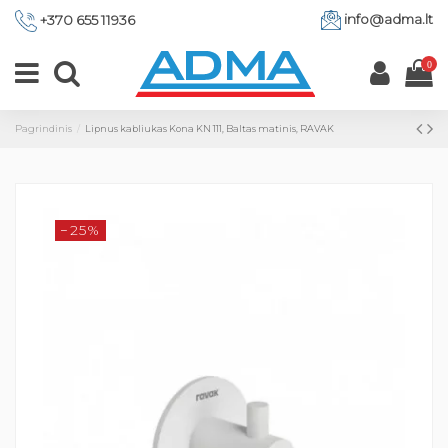
info@adma.lt
+370 655 11936
0
Pagrindinis
Lipnus kabliukas Kona KN 111, Baltas matinis, RAVAK
−25%