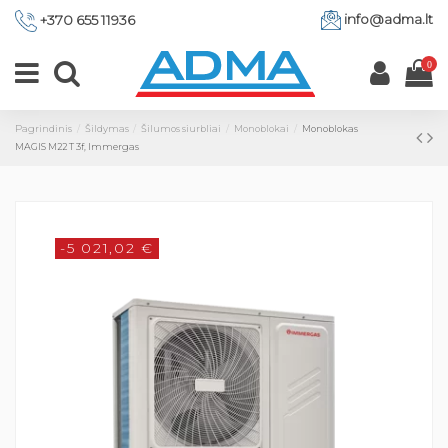
info@adma.lt
+370 655 11936
0
Pagrindinis
Šildymas
Šilumos siurbliai
Monoblokai
Monoblokas
MAGIS M22 T 3f, Immergas
-5 021,02 €