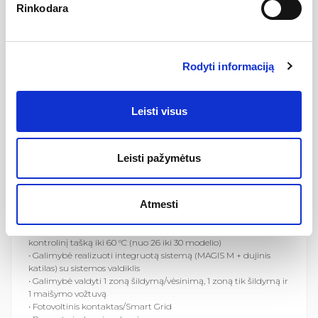
Rinkodara
Gamintojas
Rodyti informaciją
Aprašymas
Leisti visus
Monoblokas MAGIS M22 T 3f, Immergas
• Iš anksto užpildytas aušinimo skystis R32;
• Nuotolinio valdymo pultas (su chronotermostato funkcija)
Leisti pažymėtus
standartiškai;
• Su išoriniu zondu, kondensato išleidimo jungtimi, „Y“ filtru, 3
barų vožtuvu, 8 litrų karšto vandens išsiplėtimo indu, mažų
Atmesti
sąnaudų siurblio sistema;
zondas valdyti karšto vandens arba 2 mišrios zonos šildymo
kontrolinį tašką iki 65 °C (nuo 12 iki 22 modelių) šildymo
kontrolinį tašką iki 60 °C (nuo 26 iki 30 modelio)
• Galimybė realizuoti integruotą sistemą (MAGIS M + dujinis
katilas) su sistemos valdiklis
• Galimybė valdyti 1 zoną šildymą/vėsinimą, 1 zoną tik šildymą ir
1 maišymo vožtuvą
• Fotovoltinis kontaktas/Smart Grid