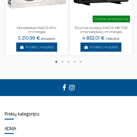
Greitas pristatymas
Monoblokas MAGIS M14,
Šilumos siurblys MAGIS M8 TOP
Immergas
(monoblokas), Immergas
5 210,99 €
4 853,01 €
8 542,60 €
7 955,75 €
Pridėti į krepšelį
Pridėti į krepšelį
Prekių kategorijos
ADMA