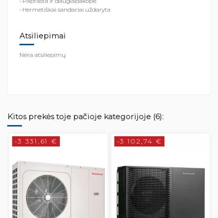
• Paprasta ir daugiapakopė
• Hermetiškai sandariai uždaryta
Atsiliepimai
Nėra atsiliepimų
Kitos prekės toje pačioje kategorijoje (6):
-3 331,61 €
-3 102,74 €