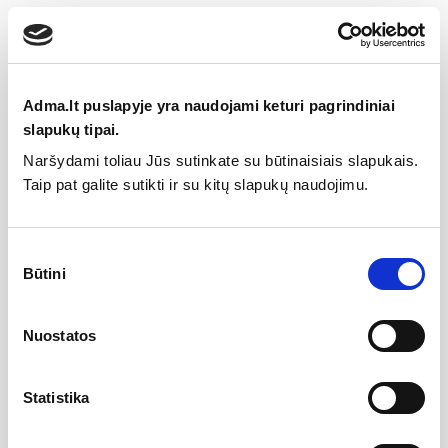
Specifikacija
Išmatavimai
1558 x 1129 x 528
Adma.lt puslapyje yra naudojami keturi pagrindiniai
Galia šildymui, kW
22
slapukų tipai.
COP
4.4
Naršydami toliau Jūs sutinkate su būtinaisiais slapukais.
Galia šaldymui, kW
23
Taip pat galite sutikti ir su kitų slapukų naudojimu.
EER
4.6
Šaltnešis
R32
Sutikimo
Svoris, kg
177
Būtini
pasirinkimas
Kategorija
Immergas monoblokai
Efektyvumo klasė, patalpų
A++
Nuostatos
šildymas 55 °C
Efektyvumo klasė, patalpų
A+++
Statistika
šildymas 35 °C