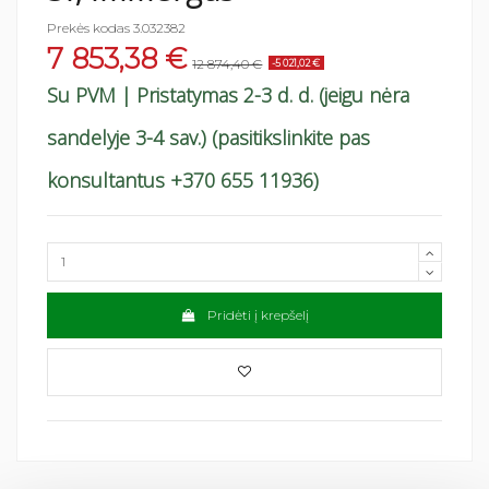
Prekės kodas
3.032382
7 853,38 €
12 874,40 €
-5 021,02 €
Su PVM
| Pristatymas 2-3 d. d. (jeigu nėra
sandelyje 3-4 sav.) (pasitikslinkite pas
konsultantus +370 655 11936)
Pridėti į krepšelį