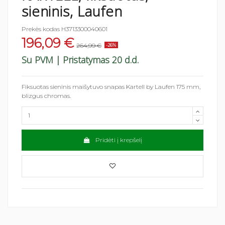
sieninis, Laufen
Prekės kodas
H3713300040601
196,09 €
264,99 €
-26%
Su PVM
| Pristatymas 20 d.d.
Fiksuotas sieninis maišytuvo snapas Kartell by Laufen 175 mm,
blizgus chromas.
Pridėti į krepšelį