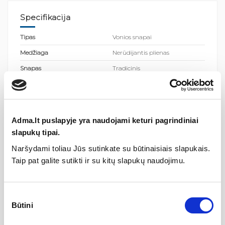
Specifikacija
Tipas
Vonios snapai
Medžiaga
Nerūdijantis plienas
Snapas
Tradicinis
Spalva
Blizgus chromas
Kolekcija
KARTELL BY LAUFEN
Adma.lt puslapyje yra naudojami keturi pagrindiniai
slapukų tipai.
Gamintojas
Naršydami toliau Jūs sutinkate su būtinaisiais slapukais.
Taip pat galite sutikti ir su kitų slapukų naudojimu.
Aprašymas
Sutikimo
Būtini
pasirinkimas
Kartell by Laufen
kolekcija - tai dizainas
išsiskiriantis dinamiškais, spalvingais objektais. Ikoniškas italų