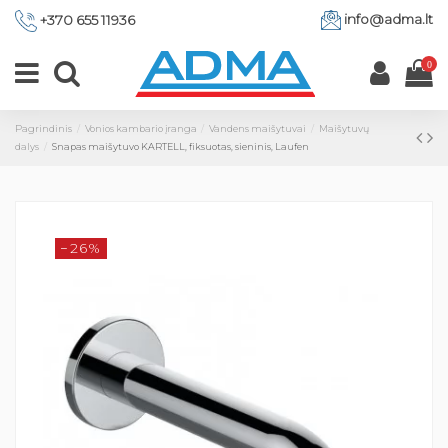
info@adma.lt
+370 655 11936
0
Pagrindinis
Vonios kambario įranga
Vandens maišytuvai
Maišytuvų
dalys
Snapas maišytuvo KARTELL, fiksuotas, sieninis, Laufen
−26%