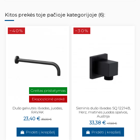
Kitos prekės toje pačioje kategorijoje (6):
−40%
−30%
Greitas pristatymas
Ekspozicinė prekė
Dušo galvutės išvadas, juodas,
Sieninis dušo išvadas SQ 12214B,
RAVAK
Herz, matinės juodos spalvos,
Austrija
23,40 €
39,00 €
33,38 €
47,69 €
Pridėti į krepšelį
Pridėti į krepšelį