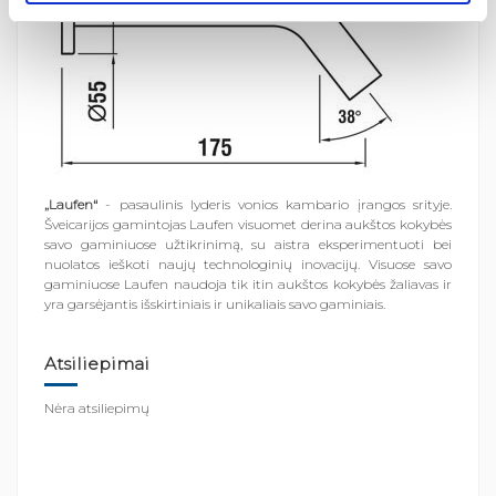
„Laufen“
- pasaulinis lyderis vonios kambario įrangos srityje.
Šveicarijos gamintojas Laufen visuomet derina aukštos kokybės
savo gaminiuose užtikrinimą, su aistra eksperimentuoti bei
nuolatos ieškoti naujų technologinių inovacijų. Visuose savo
gaminiuose Laufen naudoja tik itin aukštos kokybės žaliavas ir
yra garsėjantis išskirtiniais ir unikaliais savo gaminiais.
Atsiliepimai
Nėra atsiliepimų