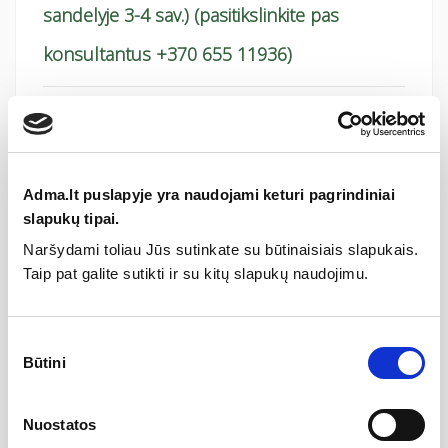
sandelyje 3-4 sav.) (pasitikslinkite pas
konsultantus +370 655 11936)
Pridėti į krepšelį
Adma.lt puslapyje yra naudojami keturi pagrindiniai
slapukų tipai.
Naršydami toliau Jūs sutinkate su būtinaisiais slapukais.
Taip pat galite sutikti ir su kitų slapukų naudojimu.
Sutikimo
Būtini
pasirinkimas
Specifikacija
Gamintojas
Kiti
Nuostatos