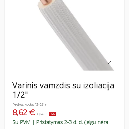
Varinis vamzdis su izoliacija
1/2"
Prekės kodas
12-25m
8,62 €
10,14 €
-15%
Su PVM
| Pristatymas 2-3 d. d. (jeigu nėra