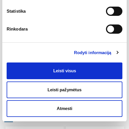
Aprašymas
Statistika
Varinis vamzdis su izoliacija skirtas šilumos siurblių,
kondicionierių pajungimui.
Rinkodara
Vamzdžio diametras 1/2"
Tipas: su izoliacija
Vamzdis karpomas pagal kliento poreikius, kaina
nurodyta už 1metrą
Rodyti informaciją
Atsiliepimai
Leisti visus
Nėra atsiliepimų
Leisti pažymėtus
Atmesti
Kitos prekės toje pačioje kategorijoje (6):