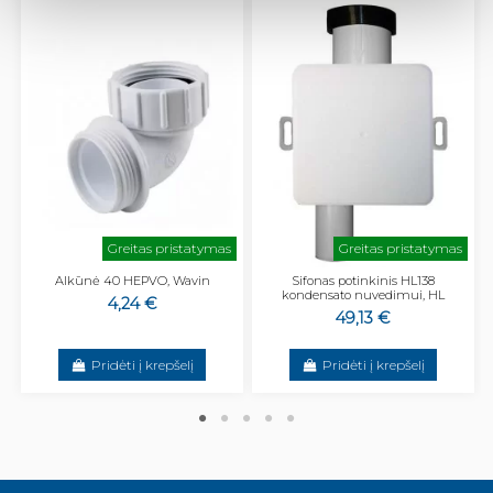
Greitas pristatymas
Greitas pristatymas
Alkūnė 40 HEPVO, Wavin
Sifonas potinkinis HL138
kondensato nuvedimui, HL
4,24 €
49,13 €
Pridėti į krepšelį
Pridėti į krepšelį