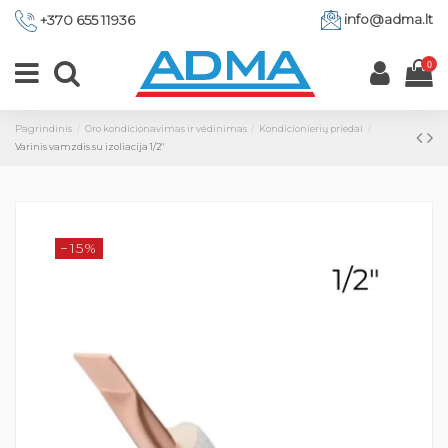
info@adma.lt
+370 655 11936
0
Pagrindinis
Oro kondicionavimas ir vėdinimas
Kondicionierių priedai
Varinis vamzdis su izoliacija 1/2"
−15%