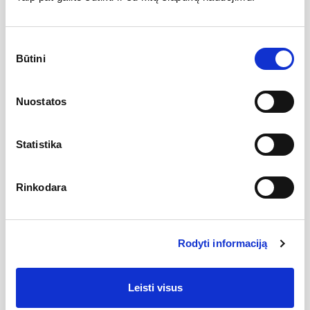
Specifikacija
Sutikimo
Kolekcija
Subway 2.0
Būtini
pasirinkimas
Nuostatos
Gamintojas
Statistika
Aprašymas
Rinkodara
Unitazo dangtis Subway 2.0 su
Soft Close
sistema.
Soft
Close
sistema užtikrina lėtą, tylų ir saugų dangčio uždarymą (apsaugo, kad
mažamečiai vaikai nuleidinėdami unitazo dangtį
nesusižalotų).
QuickRelease
sistema leidžia vos vieno veiksmo pagalba
Rodyti informaciją
lengvai ir patogiai dangtį nuimti ir vėl uždėti ant unitazo, todėl unitazo
valymas tampa dar paprastesnis ir lengvesnis.
Leisti visus
Išmatavimai
: 375 x 459 x 60 mm
Spalva
: Balta