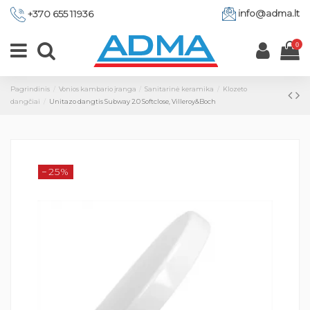
info@adma.lt
+370 655 11936
0
Pagrindinis
Vonios kambario įranga
Sanitarinė keramika
Klozeto
dangčiai
Unitazo dangtis Subway 2.0 Softclose, Villeroy&Boch
−25%