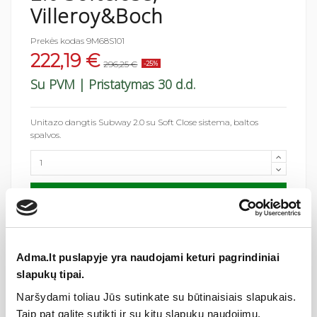
Villeroy&Boch
Prekės kodas
9M68S101
222,19 €
296,25 €
-25%
Su PVM
| Pristatymas 30 d.d.
Unitazo dangtis Subway 2.0 su Soft Close sistema, baltos
spalvos.
Pridėti į krepšelį
Adma.lt puslapyje yra naudojami keturi pagrindiniai
slapukų tipai.
Naršydami toliau Jūs sutinkate su būtinaisiais slapukais.
Taip pat galite sutikti ir su kitų slapukų naudojimu.