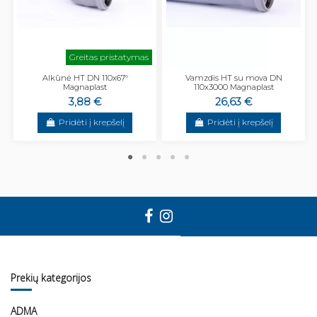
Greitas pristatymas
Alkūnė HT DN 110x67°
Vamzdis HT su mova DN
Magnaplast
110x3000 Magnaplast
3,88 €
26,63 €
Pridėti į krepšelį
Pridėti į krepšelį
Prekių kategorijos
ADMA