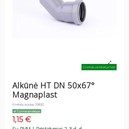
Greitas pristatymas
Alkūnė HT DN 50x67°
Magnaplast
Prekės kodas
10830
Turime sandėlyje.
1,15 €