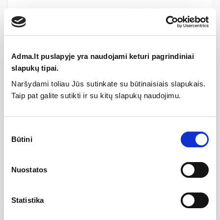
Gamintojas
Adma.lt puslapyje yra naudojami keturi pagrindiniai
Aprašymas
slapukų tipai.
HTplus – tai naujos kartos nuotekų sistema, skirta buitinių
Naršydami toliau Jūs sutinkate su būtinaisiais slapukais.
nuotekų ir lietaus vandens šalinimui pastato viduje.
Taip pat galite sutikti ir su kitų slapukų naudojimu.
HTplus yra gaminama iš patobulintos formulės plastiko,
naudojant polipropileną ir natūralias sudėtines dalis.
Stabilizuotas, karščiui atsparus plastikas pasižymi ypač dideliu
Sutikimo
atsparumu įvairiems poveikiams, įskaitant agresyvių cheminių
Būtini
pasirinkimas
medžiagų ir aukštos bei žemos temperatūros nuotekų poveikį.
Vamzdžiai ir fasoninės dalys gali atlaikyti ilgalaikį karšto
vandens srautą, todėl yra naudojami buityje ir visur, kur reikia
pašalinti aukštos temperatūros nuotekas.
Nuostatos
HTPLUS SISTEMOS PRITAIKYMO SRITYS
Buitinių nuotekų ir lietaus vandens šalinimui pastatų viduje,
Statistika
vėdinimui.
Aukštos temperatūros (iki 95°) nuotekų šalinimui.