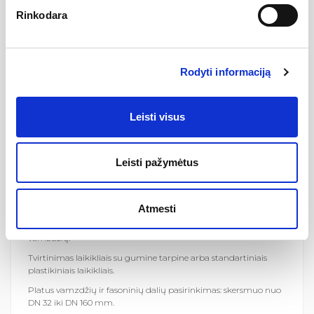
Rinkodara
Atsparumas korozijai ir agresyvioms nuotekoms suteikia plačias
pritaikymo galimybes ne tik gyvenamuosiuose pastatuose, bet ir
pramonėje.
Nuotekų sistemą galima montuoti -10°C temperatūroje.
Rodyti informaciją
HTPLUS SISTEMOS SAVYBĖ
S
Vamzdžiai ir fasoninės dalys yra vieno sluoksnio, vientiso sienelių
skerspjūvio, pagaminti naudojant patobulintos sudėties
Leisti visus
žaliavas.
Lygus vamzdžių ir fasoninių dalių paviršius leidžia išvengti
nuosėdų kaupimosi ant vamzdžių sienelių.
Leisti pažymėtus
100% perdirbami vamzdžiai ir fasoninės dalys.
Paprastos ir patikimos vamzdžių ir fasoninių dalių jungtys yra
su gamykloje sumontuotomis tarpinėmis.
Atmesti
Paprastas ir greitas surinkimas – mažas svoris ir ilgio skalė ant
vamzdžių.
Tvirtinimas laikikliais su gumine tarpine arba standartiniais
plastikiniais laikikliais.
Platus vamzdžių ir fasoninių dalių pasirinkimas: skersmuo nuo
DN 32 iki DN 160 mm.