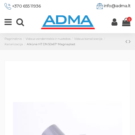
info@adma.lt
+370 655 11936
0
Pagrindinis
Vidaus vandentiekis ir nuotekos
Vidaus kanalizacija
Kanalizacija
Alkūnė HT DN 50x67° Magnaplast