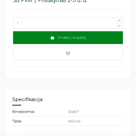
Su PVM
| Pristatymas 2-3 d. d.
Pridėti į krepšelį
Specifikacija
Išmatavimai
50x67°
Tipas
Alkūnė