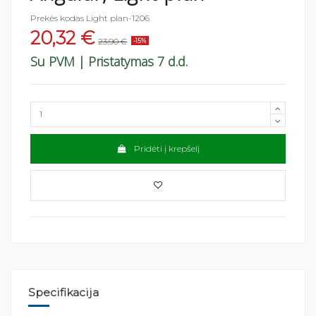
Prekės kodas
Light plan-1206
20,32 €
23,90 €
-15%
Su PVM
| Pristatymas 7 d.d.
Pridėti į krepšelį
Specifikacija