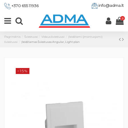
info@adma.lt
+370 655 11936
0
Pagrindinis
Šviestuvai
Vidaus šviestuvai
Įleidžiami (įmontuojami)
šviestuvai
Įleidžiamas Šviestuvas Angular, Light plan
−15%