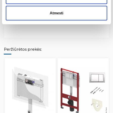
Atsiliepimai
Atmesti
Nėra atsiliepimų
Peržiūrėtos prekės: