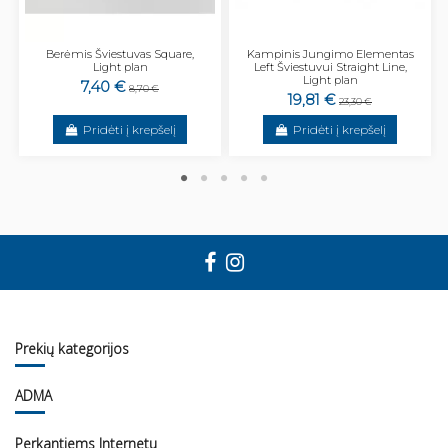
Berėmis Šviestuvas Square,
Kampinis Jungimo Elementas
Light plan
Left Šviestuvui Straight Line,
Light plan
7,40 €
8,70 €
19,81 €
23,30 €
Pridėti į krepšelį
Pridėti į krepšelį
Prekių kategorijos
ADMA
Perkantiems Internetu