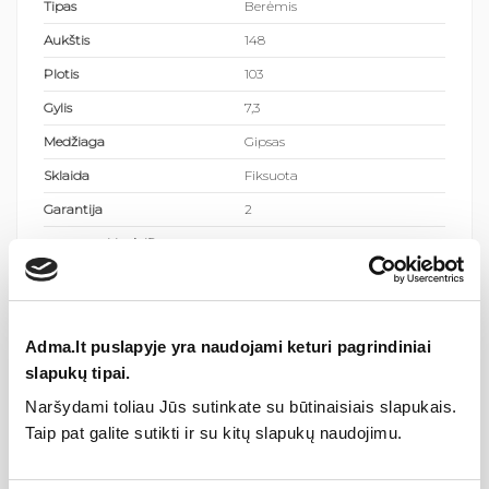
Tipas
Berėmis
Aukštis
148
Plotis
103
Gylis
7,3
Medžiaga
Gipsas
Sklaida
Fiksuota
Garantija
2
apsaugos klasė, IP
20
Lempučių skaičius
1
Dimeriavimo tipas
Priklausomai nuo lemputės
Šviesos spalvos temperatūra
priklauso nuo lemputės
Adma.lt puslapyje yra naudojami keturi pagrindiniai
slapukų tipai.
Lemputė komplekte
Nėra
Naršydami toliau Jūs sutinkate su būtinaisiais slapukais.
Lemputės tipas
GU10
Taip pat galite sutikti ir su kitų slapukų naudojimu.
Lemputės galingumas (max
35
W)