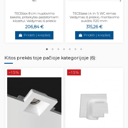
TECEbox 8 cm nuplovimo
TECEbase (4 in 1) WC rėmas
bakelis, pritaikytas pastatomam
Valdymas iš priekio, montavimo
klozetui. Valdymas iš priekio
aukštis 1120 mm
206,84 €
315,26 €
Pridėti į krepšelį
Pridėti į krepšelį
Kitos prekės toje pačioje kategorijoje (6):
−15%
−15%