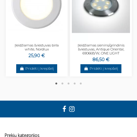
Įleidžiamas šviestuvas birla
Įleidžiamas sienins/grindinis
white, Nordlux
šviestuvas, Antique Oriental,
69066B/W, ONE LIGHT
25,90 €
86,50 €
Pridėti į krepšelį
Pridėti į krepšelį
Prekių kategorijos