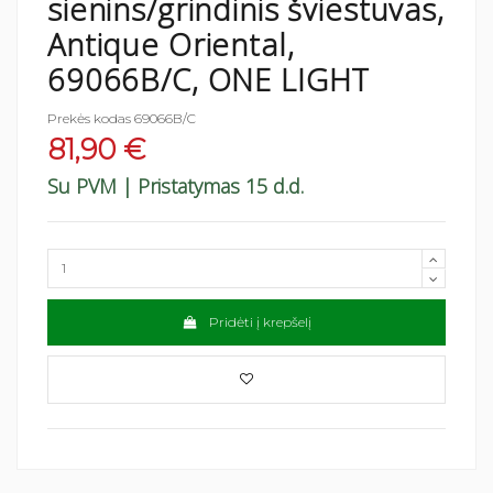
sienins/grindinis šviestuvas,
Antique Oriental,
69066B/C, ONE LIGHT
Prekės kodas
69066B/C
81,90 €
Su PVM
| Pristatymas 15 d.d.
Pridėti į krepšelį