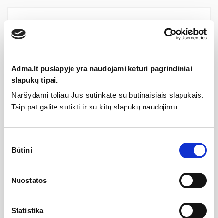
Specifikacija
Svoris
1.400kg
Aukštis
102mm
Adma.lt puslapyje yra naudojami keturi pagrindiniai
Medžiaga
Nerūdijantis plienas
slapukų tipai.
Spalva
Rytų antikvariniai (Antique
Naršydami toliau Jūs sutinkate su būtinaisiais slapukais.
Oriental)
Taip pat galite sutikti ir su kitų slapukų naudojimu.
Garantija
2 metai
Diametras
150mm
Sutikimo
Išpjovos angos diametras
140mm
Būtini
pasirinkimas
Montuojamas po vandeniu
Taip
Reikalingas gylis
110mm
Nuostatos
Reguliuojami kryptiniai
Ne
Mechaninio atsparumo klasė
10
Statistika
(JK)