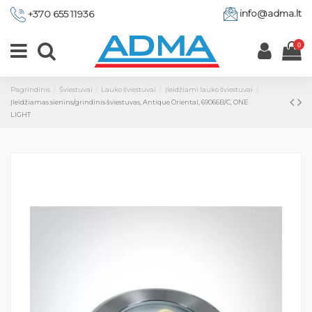
info@adma.lt
+370 655 11936
0
Pagrindinis
Šviestuvai
Lauko šviestuvai
Įleidžiami lauko šviestuvai
Įleidžiamas sienins/grindinis šviestuvas, Antique Oriental, 69066B/C, ONE
LIGHT