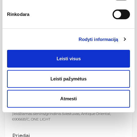
Atsparumas gaisrui
Ne
Rinkodara
Maitinimo šaltinis
Užsakomas atskirai
LED tipas
SMD 3030
Šviesos spalvos temperatūra
4000K (neutraliai balta)
Rodyti informaciją
Šviesos srautas
420lm
Šviesos atkūrimo koficientas
80
Leisti visus
Gamintojas
Leisti pažymėtus
Atmesti
Aprašymas
Įleidžiamas sienins/grindinis šviestuvas, Antique Oriental,
69066B/C, ONE LIGHT
Priedai