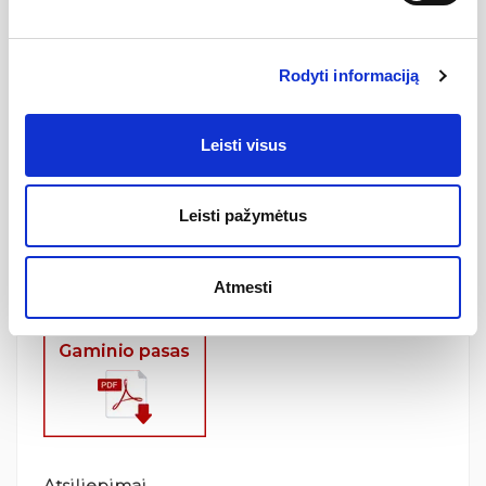
Techninė informacija:
Prekės tipas:
Vandeninis rankšluosčių džiovintuvas
Prekės ženklas:
Wellmer
Rodyti informaciją
Aukštis (H):
1500 mm
Plotis (B):
176 mm
Leisti visus
Atstumas nuo sienos (A):
80 mm
Atstumas tarp tvirtinimo taškų (L):
144 mm
Leisti pažymėtus
Medžiaga:
Nerūdijantis plienas 304L
Nerūdijančio plieno paviršius:
Dažytas
Garantija:
2 metai
Atmesti
Kilmės šalis:
Lietuva
Atsiliepimai