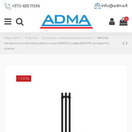
info@adma.lt
+370 655 11936
0
Pagrindinis
Šildymas
Gyvatukai, rankšluosčių džiovintuvai
Wellmer
Vandeninis rankšluosčių džiovintuvas VERONA juodas 1500×176 nerūdijantis
plienas
−10%