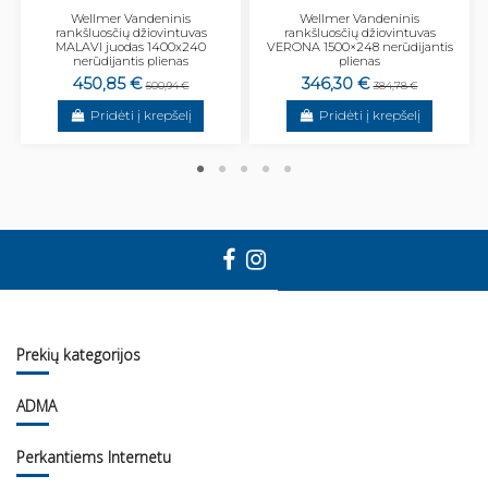
Wellmer Vandeninis
Wellmer Vandeninis
rankšluosčių džiovintuvas
rankšluosčių džiovintuvas
MALAVI juodas 1400x240
VERONA 1500×248 nerūdijantis
nerūdijantis plienas
plienas
450,85 €
346,30 €
500,94 €
384,78 €
Pridėti į krepšelį
Pridėti į krepšelį
Prekių kategorijos
ADMA
Perkantiems Internetu