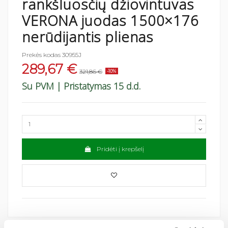
rankšluosčių džiovintuvas
VERONA juodas 1500×176
nerūdijantis plienas
Prekės kodas
30955J
289,67 €
321,86 €
-10%
Su PVM
| Pristatymas 15 d.d.
Pridėti į krepšelį