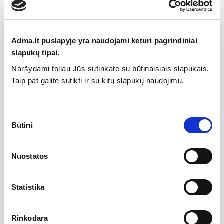
Specifikacija
Adma.lt puslapyje yra naudojami keturi pagrindiniai
slapukų tipai.
Gamintojas
Naršydami toliau Jūs sutinkate su būtinaisiais slapukais.
Taip pat galite sutikti ir su kitų slapukų naudojimu.
Aprašymas
Wellmer Vandeninis rankšluosčių džiovintuvas
Sutikimo
VERONA juodas 1500×176 nerūdijantis plienas
Būtini
pasirinkimas
Nerūdijantis plienas suteikia produktui antikorozines savybes.
Gaminys pagamintas iš nerūdijančio plieno markės 304L gali
būti montuojamas uždaroje patalpų šildymo sistemoje.
Nuostatos
Produktą montuojant rekomenduojama įžeminti patį
rankšluosčių džiovintuvą.
Statistika
Pliusai : gaminio paviršius dažytas, atsparus korozijai ir
ilgaamžis.
Rinkodara