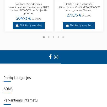
Wellmer Vandeninis
Elektrinis rankšluosčių
rankšluosčių džiovintuvas TRIO
džiovintuvas VIVO MOA 910x500
baltas 1200×500 nerūdijantis
mm, juodas, Terma
plienas
270,75 €
361,00 €
204,73 €
227,48 €
Pridėti į krepšelį
Pridėti į krepšelį
Prekių kategorijos
ADMA
Perkantiems Internetu