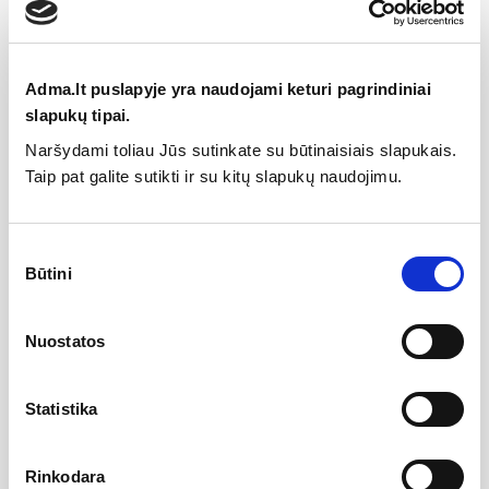
Specifikacija
Adma.lt puslapyje yra naudojami keturi pagrindiniai
slapukų tipai.
Gamintojas
Naršydami toliau Jūs sutinkate su būtinaisiais slapukais.
Taip pat galite sutikti ir su kitų slapukų naudojimu.
Aprašymas
Wellmer Vandeninis rankšluosčių džiovintuvas
Sutikimo
PLAIN baltas 700×530 nerūdijantis plienas
Būtini
pasirinkimas
Nerūdijantis plienas suteikia produktui antikorozines savybes.
Gaminys pagamintas iš nerūdijančio plieno markės 304L gali
būti montuojamas uždaroje patalpų šildymo sistemoje.
Nuostatos
Produktą montuojant rekomenduojama įžeminti patį
rankšluosčių džiovintuvą.
Statistika
Pliusai : gaminio paviršius dažytas, atsparus korozijai ir
ilgaamžis.
Rinkodara