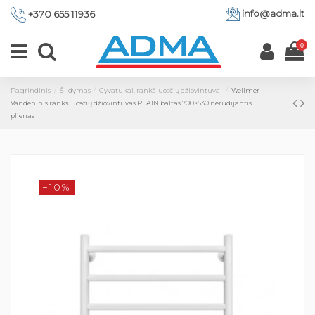
info@adma.lt
+370 655 11936
0
Pagrindinis
Šildymas
Gyvatukai, rankšluosčių džiovintuvai
Wellmer
Vandeninis rankšluosčių džiovintuvas PLAIN baltas 700×530 nerūdijantis
plienas
−10%