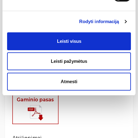
Techninė informacija:
Prekės tipas:
Vandeninis rankšluosčių džiovintuvas
Prekės ženklas:
Wellmer
Rodyti informaciją
Aukštis (H):
700 mm
Plotis (B):
530 mm
Leisti visus
Atstumas nuo sienos (A):
80 mm
Atstumas tarp tvirtinimo taškų (L):
500 mm
Leisti pažymėtus
Medžiaga:
Nerūdijantis plienas 304L
Nerūdijančio plieno paviršius:
Dažytas baltas
Garantija:
24mėn
Atmesti
Kilmės šalis:
Lietuva
Atsiliepimai