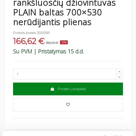
rankšluosčių džiovintuvas
PLAIN baltas 700×530
nerūdijantis plienas
Prekės kodas
30005B
166,62 €
185,13 €
-10%
Su PVM
| Pristatymas 15 d.d.
Pridėti į krepšelį