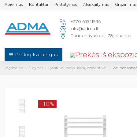
Apie mus
Kontaktai
Pristatymas
Atsiskaitymas
Grąžinimas 
+370 655 11936
info@adma.lt
Raudondvario pl. 78, Kaunas
Prekių katalogas
Pagrindinis
Šildymas
Gyvatukai, rankšluosčių džiovintuvai
Wellmer Vanden
−10%