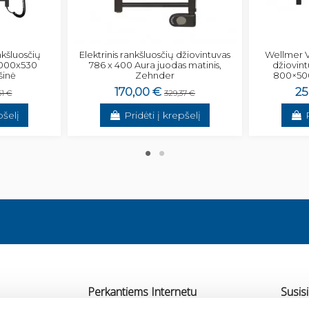
nkšluosčių
Elektrinis rankšluosčių džiovintuvas
Wellmer V
1000x530
786 x 400 Aura juodas matinis,
džiovin
šinė
Zehnder
800×500
170,00 €
25
51 €
329,37 €
pšelį
Pridėti į krepšelį
Perkantiems Internetu
Susisi