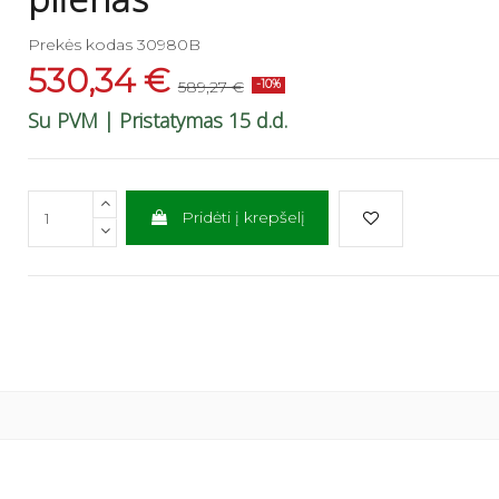
Prekės kodas
30980B
530,34 €
589,27 €
-10%
Su PVM
| Pristatymas 15 d.d.
Pridėti į krepšelį