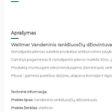
Aprašymas
Wellmer Vandeninis rankšluosčių džiovintuva
Nerūdijantis plienas suteikia produktui antikorozines savyb
Gaminys pagamintas iš nerūdijančio plieno markės 304L g
Produktą montuojant rekomenduojama įžeminti patį rankš
Pliusai : gaminio paviršius dažytas, atsparus korozijai ir ilga
Techninė informacija:
Prekės tipas:
Vandeninis rankšluosčių džiovintuvas
Prekės ženklas:
Wellmer