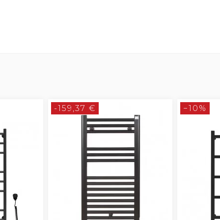
-159,37 €
−10%