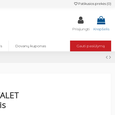
Patikusios prekės (
0
)
Prisijungti
Krepšelis
is
Dovanų kuponas
Gauti pasiūlymą
VALET
is