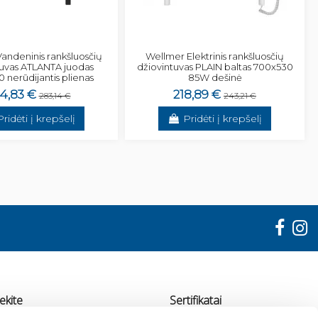
andeninis rankšluosčių
Wellmer Elektrinis rankšluosčių
tuvas ATLANTA juodas
džiovintuvas PLAIN baltas 700x530
 nerūdijantis plienas
85W dešinė
4,83 €
218,89 €
283,14 €
243,21 €
Pridėti į krepšelį
Pridėti į krepšelį
ekite
Sertifikatai