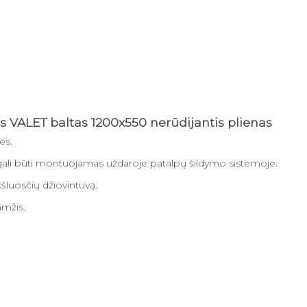
s VALET baltas 1200x550 nerūdijantis plienas
es.
ali būti montuojamas uždaroje patalpų šildymo sistemoje.
luosčių džiovintuvą.
amžis.