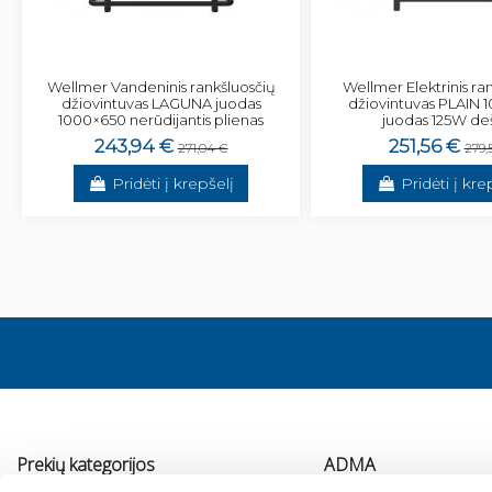
Wellmer Vandeninis rankšluosčių
Wellmer Elektrinis ra
džiovintuvas LAGUNA juodas
džiovintuvas PLAIN 
1000×650 nerūdijantis plienas
juodas 125W de
243,94 €
251,56 €
271,04 €
279,
Pridėti į krepšelį
Pridėti į kre
Prekių kategorijos
ADMA