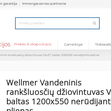
ir garantija
Immergas serviso partneriai
Prekės iš ekspozicijos
Gamintojai
Tinklarašt
inis rankšluosčių džiovintuvas VALET baltas 1200x550 nerūdijantis plienas
Wellmer Vandeninis
rankšluosčių džiovintuvas 
baltas 1200x550 nerūdijant
plienas