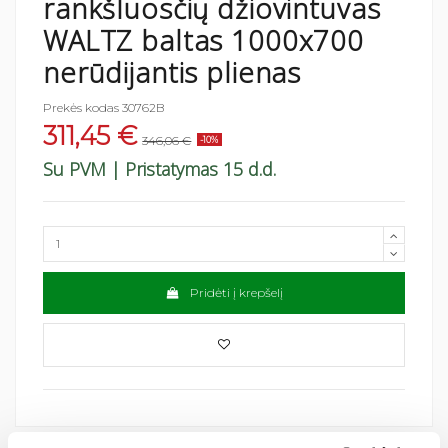
rankšluosčių džiovintuvas
WALTZ baltas 1000x700
nerūdijantis plienas
Prekės kodas
30762B
311,45 €
346,06 €
-10%
Su PVM
| Pristatymas 15 d.d.
Pridėti į krepšelį