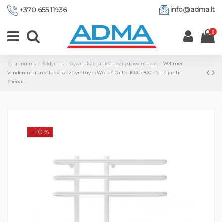
info@adma.lt
+370 655 11936
0
Pagrindinis
Šildymas
Gyvatukai, rankšluosčių džiovintuvai
Wellmer
Vandeninis rankšluosčių džiovintuvas WALTZ baltas 1000x700 nerūdijantis
plienas
−10%