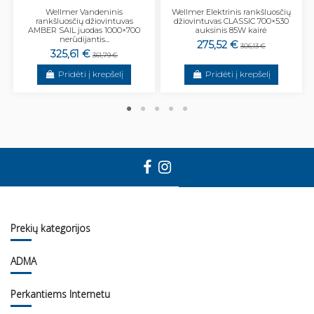
Wellmer Vandeninis
Wellmer Elektrinis rankšluosčių
rankšluosčių džiovintuvas
džiovintuvas CLASSIC 700×530
AMBER SAIL juodas 1000×700
auksinis 85W kairė
nerūdijantis...
275,52 €
306,13 €
325,61 €
361,79 €
Pridėti į krepšelį
Pridėti į krepšelį
Prekių kategorijos
ADMA
Perkantiems Internetu