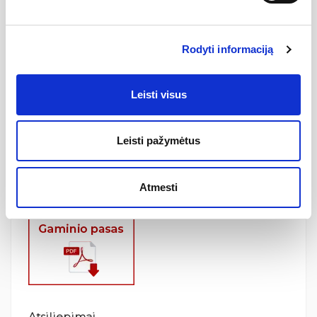
Techninė informacija:
Prekės tipas:
Vandeninis rankšluosčių džiovintuvas
Prekės ženklas:
Wellmer
Rodyti informaciją
Aukštis (H):
1000 mm
Plotis (B):
700 mm
Leisti visus
Atstumas nuo sienos (A):
170 mm
Atstumas tarp tvirtinimo taškų (L):
200 mm
Leisti pažymėtus
Medžiaga:
Nerūdijantis plienas 304L
Nerūdijančio plieno paviršius:
Dažytas baltas
Garantija:
24mėn
Atmesti
Kilmės šalis:
Lietuva
Atsiliepimai