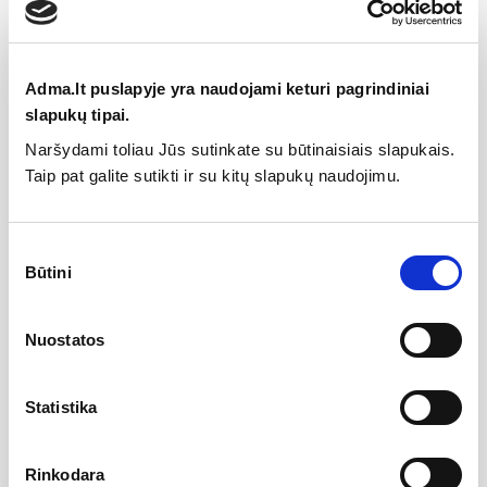
Specifikacija
Adma.lt puslapyje yra naudojami keturi pagrindiniai
slapukų tipai.
Gamintojas
Naršydami toliau Jūs sutinkate su būtinaisiais slapukais.
Taip pat galite sutikti ir su kitų slapukų naudojimu.
Aprašymas
Wellmer Vandeninis rankšluosčių džiovintuvas
Sutikimo
WALTZ baltas 1000x700 nerūdijantis plienas
Būtini
pasirinkimas
Nerūdijantis plienas suteikia produktui antikorozines savybes.
Gaminys pagamintas iš nerūdijančio plieno markės 304L gali
būti montuojamas uždaroje patalpų šildymo sistemoje.
Nuostatos
Produktą montuojant rekomenduojama įžeminti patį
rankšluosčių džiovintuvą.
Statistika
Pliusai : gaminio paviršius dažytas, atsparus korozijai ir
ilgaamžis.
Rinkodara