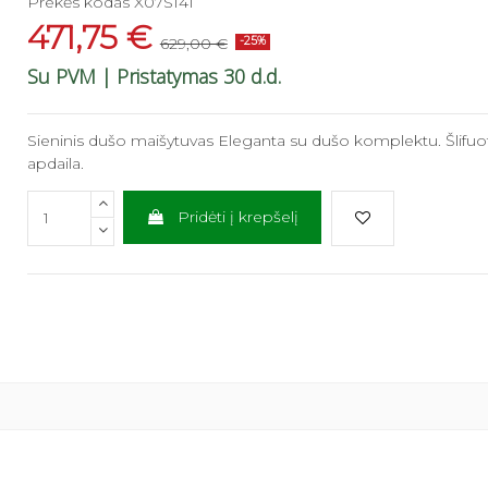
Prekės kodas
X07S141
471,75 €
629,00 €
-25%
Su PVM
| Pristatymas 30 d.d.
Sieninis dušo maišytuvas Eleganta su dušo komplektu. Šlifuot
apdaila.
Pridėti į krepšelį