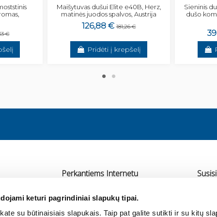
oststinis
Maišytuvas dušui Elite e40B, Herz,
Sieninis du
romas,
matinės juodos spalvos, Austrija
dušo komp
126,88 €
181,26 €
39
33 €
pšelį
Pridėti į krepšelį
Perkantiems Internetu
Susisi
Pristatymas
UAB 
dojami keturi pagrindiniai slapukų tipai.
Atsiskaitymas
Ra
ate su būtinaisiais slapukais. Taip pat galite sutikti ir su kitų sl