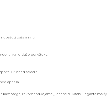
m nuosėdų pašalinimui
s nuo rankinio dušo purkštukų.
aphite Brushed apdaila
shed apdaila
onios kambaryje, rekomenduojame jį derinti su kitais Eleganta ma