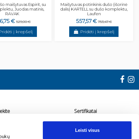
šo maišytuvas Espirit, su
Maišytuvas potinkinis dušo (išorinė
lektu, Juodas matinis,
dalis) KARTELL su dušo komplektu,
RAVAK
Laufen
6,75 €
557,57 €
529,00 €
753,47 €
Pridėti į krepšelį
Pridėti į krepšelį
ekite
Sertifikatai
"ADMA"
Leisti visus
udondvario pl. 78, Kaunas
apukų