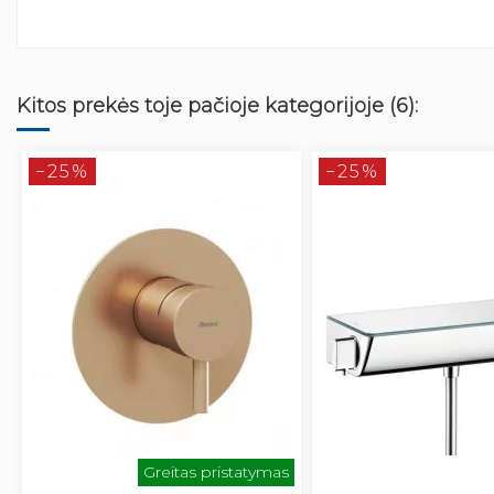
Kitos prekės toje pačioje kategorijoje (6):
−25%
−25%
Greitas pristatymas