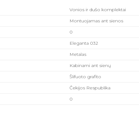
Vonios ir dušo komplektai
Montuojamas ant sienos
0
Eleganta 032
Metalas
Kabinami ant sienų
Šlifuoto grafito
Čekijos Respublika
0