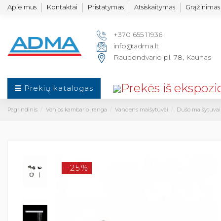
Apie mus
Kontaktai
Pristatymas
Atsiskaitymas
Grąžinimas 
+370 655 11936
info@adma.lt
Raudondvario pl. 78, Kaunas
Prekių katalogas
Pagrindinis
Vonios kambario įranga
Vandens maišytuvai
Dušo maišytuvai
−25%