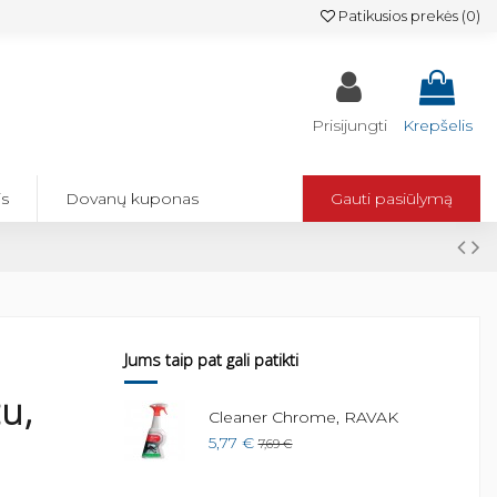
Patikusios prekės (
0
)
Prisijungti
Krepšelis
is
Dovanų kuponas
Gauti pasiūlymą
Jums taip pat gali patikti
u,
Cleaner Chrome, RAVAK
5,77 €
7,69 €