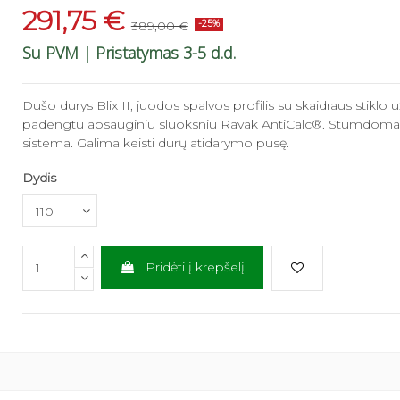
Maišytuvas duš
291,75 €
Juodas,...
389,00 €
-25%
111,75 €
149,00 €
Su PVM
| Pristatymas 3-5 d.d.
Dušo stovas C
matinis,...
Dušo durys Blix II, juodos spalvos profilis su skaidraus stiklo u
89,25 €
119,00 €
padengtu apsauginiu sluoksniu Ravak AntiCalc®. Stumdoma
sistema. Galima keisti durų atidarymo pusę.
Dušo padėklas
Chrome,...
Dydis
209,25 €
279,00
Dušo padėklas 
Balta,...
201,75 €
269,00 
Pridėti į krepšelį