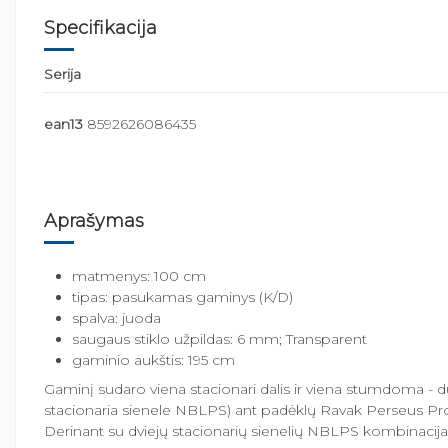
Specifikacija
Serija
ean13
8592626086435
Aprašymas
matmenys: 100 cm
tipas: pasukamas gaminys (K/D)
spalva: juoda
saugaus stiklo užpildas: 6 mm; Transparent
gaminio aukštis: 195 cm
Gaminį sudaro viena stacionari dalis ir viena stumdoma - d
stacionaria sienele NBLPS) ant padėklų Ravak Perseus Pr
Derinant su dviejų stacionarių sienelių NBLPS kombinacija,