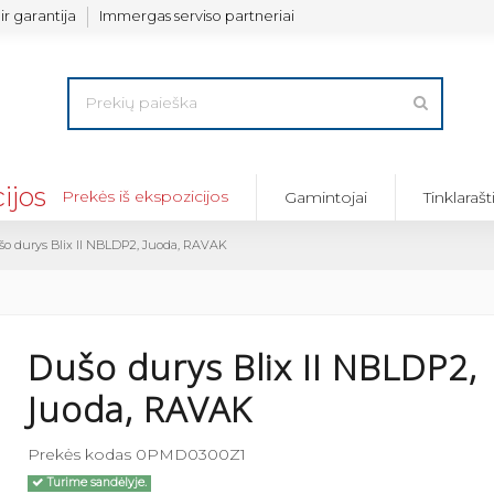
ir garantija
Immergas serviso partneriai
Prekės iš ekspozicijos
Gamintojai
Tinklarašt
o durys Blix II NBLDP2, Juoda, RAVAK
Dušo durys Blix II NBLDP2,
Juoda, RAVAK
Maišytuvas duš
150 mm,...
Prekės kodas
0PMD0300Z1
156,75 €
209,00 
Turime sandėlyje.