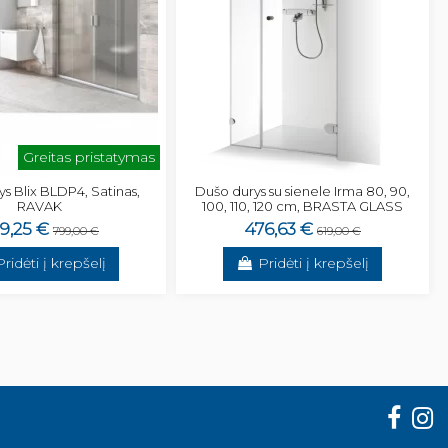
Greitas pristatymas
s Blix BLDP4, Satinas,
Dušo durys su sienele Irma 80, 90,
RAVAK
100, 110, 120 cm, BRASTA GLASS
9,25 €
476,63 €
799,00 €
619,00 €
Pridėti į krepšelį
Pridėti į krepšelį