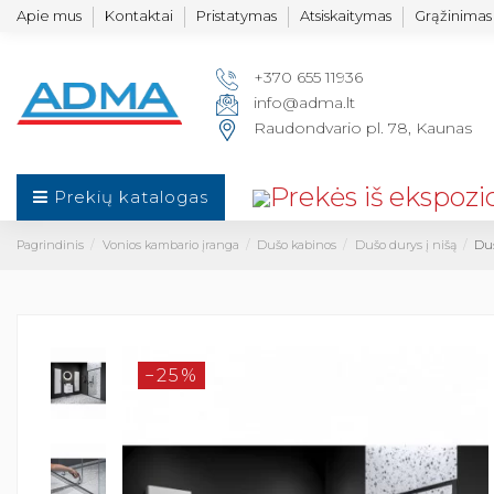
Apie mus
Kontaktai
Pristatymas
Atsiskaitymas
Grąžinimas 
+370 655 11936
info@adma.lt
Raudondvario pl. 78, Kaunas
Prekių katalogas
Pagrindinis
Vonios kambario įranga
Dušo kabinos
Dušo durys į nišą
Duš
−25%