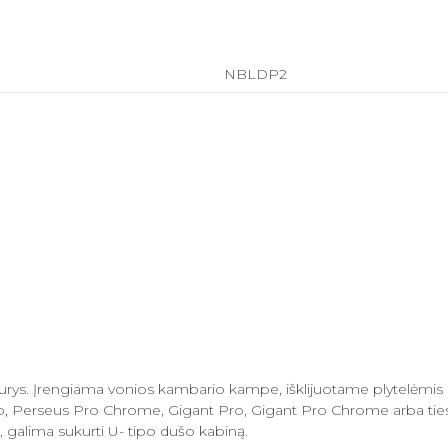
NBLDP2
urys. Įrengiama vonios kambario kampe, išklijuotame plytelėmis (i
o, Perseus Pro Chrome, Gigant Pro, Gigant Pro Chrome arba ties
 galima sukurti U- tipo dušo kabiną.