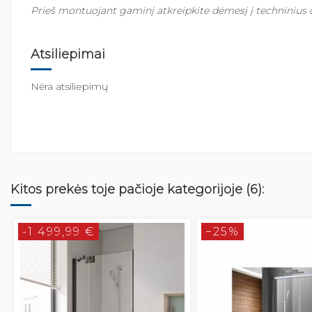
Prieš montuojant gaminį atkreipkite dėmesį į techninius 
Atsiliepimai
Nėra atsiliepimų
Kitos prekės toje pačioje kategorijoje (6):
-1 499,99 €
−25%