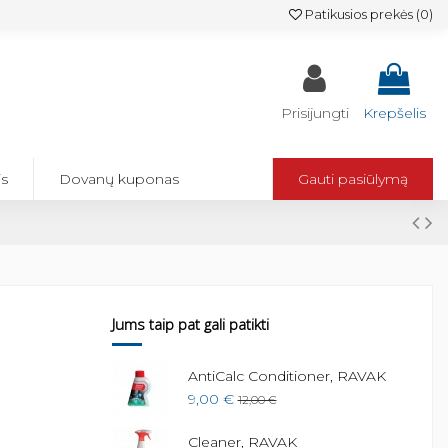
Patikusios prekės (
0
)
Prisijungti
Krepšelis
is
Dovanų kuponas
Gauti pasiūlymą
Jums taip pat gali patikti
ui Chrome II
AntiCalc Conditioner, RAVAK
9,00 €
12,00 €
€
Cleaner, RAVAK