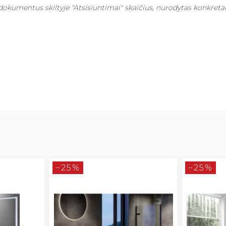
dokumentus skiltyje "Atsisiuntimai" skaičius, nurodytas konkre
−25%
−25%