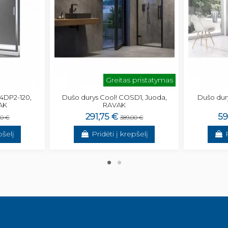
Greitas pristatymas
U4DP2-120,
Dušo durys Cool! COSD1, Juoda,
Dušo dury
AK
RAVAK
291,75 €
59
00 €
389,00 €
pšelį
Pridėti į krepšelį