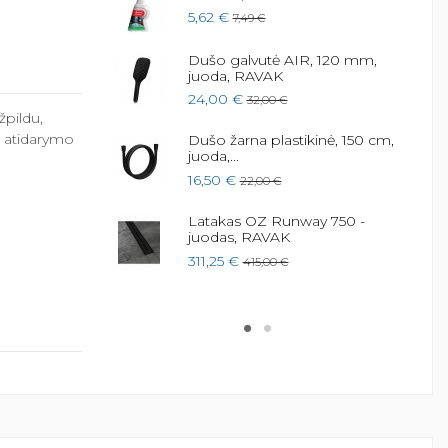
ui Flat 150 mm,
5,62 €
7,49 €
Dušo galvutė AIR, 120 mm,
juoda, RAVAK
hrome, Juodas
24,00 €
32,00 €
žpildu,
 atidarymo
Dušo žarna plastikinė, 150 cm,
juoda,...
 Gigant Pro
16,50 €
22,00 €
 €
Latakas OZ Runway 750 -
juodas, RAVAK
Gigant Pro Flat,
311,25 €
415,00 €
€