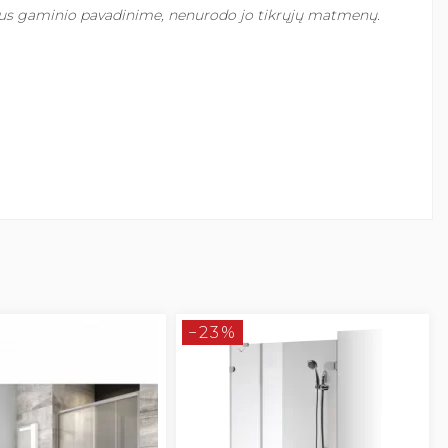
taus gaminio pavadinime, nenurodo jo tikrųjų matmenų.
−23%