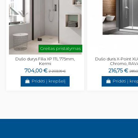
Greitas pristatymas
Dušo durys Filia XP 1TL 775mm,
Dušo duris X-Point X
Kermi
Chromo, RAV
704,00 €
216,75 €
2 203,99 €
289,
Pridėti į krepšelį
Pridėti į kre