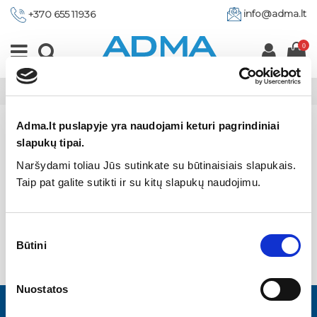
info@adma.lt
+370 655 11936
0
Pagrindinis
Prekių ženklai
Instalprojekt
Adma.lt puslapyje yra naudojami keturi pagrindiniai
slapukų tipai.
Instalprojekt
Naršydami toliau Jūs sutinkate su būtinaisiais slapukais.
Taip pat galite sutikti ir su kitų slapukų naudojimu.
Pasirinkite prekių kategoriją
Sutikimo
Būtini
pasirinkimas
Nuostatos