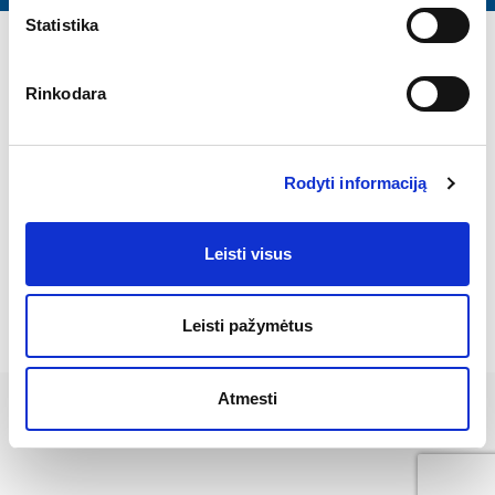
Statistika
Prekių kategorijos
Rinkodara
ADMA
Perkantiems Internetu
Rodyti informaciją
Susisiekite
Leisti visus
Sertifikatai
Leisti pažymėtus
©
2026 UAB "ADMA". Visos teisės saugomos.
Privatumo politika
Atmesti