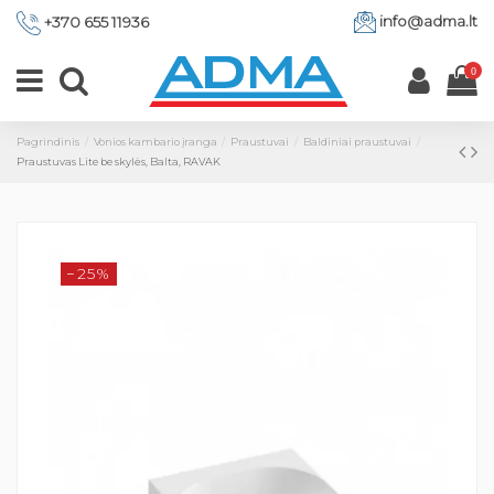
info@adma.lt
+370 655 11936
0
Pagrindinis
Vonios kambario įranga
Praustuvai
Baldiniai praustuvai
Praustuvas Lite be skylės, Balta, RAVAK
−25%