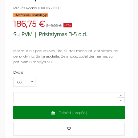
Prekės kodas
XJX01360000
Mažas kiekis sandelyje
186,75 €
249,00 €
-25%
Su PVM
| Pristatymas 3-5 d.d.
Marmurinis praustuvas Lite, skirtas montuoti ant sienos, be
perpildymo. Balta apdaila. Be angos, todėl derinamas su
potinkiniu maišytuvu.
Dydis
Pridėti į krepšelį