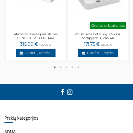
Greitas pristatymas
Akmens masės praustuvas
Praustuvas BeHappy II 550 su
LONG STEP 1500 C, PAA
persipylimu, RAVAK
315,00 €
171,75 €
420,00 €
229,00 €
Pridėti į krepšelį
Pridėti į krepšelį
Prekių kategorijos
ADMA