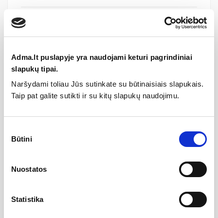
Jums taip pat gali patikti
K
Fiksuota praustuvo sifono galvutė...
18,75 €
25,00 €
Adma.lt puslapyje yra naudojami keturi pagrindiniai
Praustuvo sifonas juodas X01747, RAVAK
slapukų tipai.
78,75 €
105,00 €
Naršydami toliau Jūs sutinkate su būtinaisiais slapukais.
Taip pat galite sutikti ir su kitų slapukų naudojimu.
AK
Praustuvo sifonas, RAVAK
56,25 €
75,00 €
Sifonas praustuvui, Balta, RAVAK
Sutikimo
81,75 €
109,00 €
Būtini
pasirinkimas
Praustuvo sifono galvutės, Juodas, RAVAK
56,25 €
75,00 €
Nuostatos
Statistika