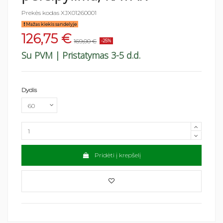
Prekės kodas
XJX01260001
Mažas kiekis sandelyje
126,75 €
169,00 €
-25%
Su PVM
| Pristatymas 3-5 d.d.
Dydis
Pridėti į krepšelį