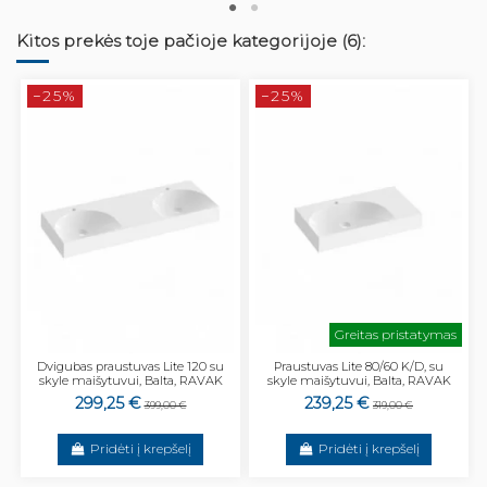
Kitos prekės toje pačioje kategorijoje (6):
−25%
−25%
Greitas pristatymas
Dvigubas praustuvas Lite 120 su
Praustuvas Lite 80/60 K/D, su
skyle maišytuvui, Balta, RAVAK
skyle maišytuvui, Balta, RAVAK
299,25 €
239,25 €
399,00 €
319,00 €
Pridėti į krepšelį
Pridėti į krepšelį