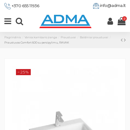
info@adma.lt
+370 655 11936
0
Pagrindinis
Vonios kambario įranga
Praustuvai
Baldiniai praustuvai
Praustuvas Comfort 600 su persipylimu, RAVAK
−25%