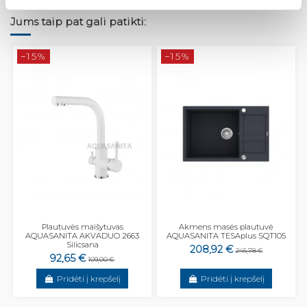
Jums taip pat gali patikti:
−15%
−15%
Plautuvės maišytuvas
Akmens masės plautuvė
AQUASANITA AKVADUO 2663
AQUASANITA TESAplus SQT105
Silicsana
208,92 €
245,78 €
92,65 €
109,00 €
Pridėti į krepšelį
Pridėti į krepšelį