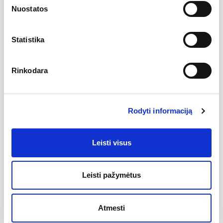
Nuostatos
ertmė statomam vandens maišytuvui: 35 mm
spintelė po praustuvu: SD Comfort 600
Garantija: 5 metai
priedai: praustuvo kasetė su stacionariu ištekėjimu,
Statistika
spintelė po praustuvu SD Comfort 600, praustuvo vandens
maišytuvai, vonios kambario aksesuarai
Praustuvas Comfort 600 neturi perpylimo, todėl būtina
Rinkodara
panaudoti praustuvo kasetę su stacionariu ištekėjimu RAVAK.
Jo negalima pritvirtinti prie sienos atskirai, tik su spintele po
praustuvu SD Comfort 600.
Vonios kambario vientisam sprendiniui ir darnai dizaino
Rodyti informaciją
prasme rekomenduojame praustuvą derinti su kitais RAVAK
gaminiais. Montavimo rinkinys (jungiamieji kaiščiai, sriegiai
(varžtai) ir t. t.) yra gaminio sudedamoji dalis.
Leisti visus
Atsiliepimai
Leisti pažymėtus
Nėra atsiliepimų
Atmesti