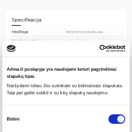
Specifikacija
Medžiaga
Keraminis praustuvas
Montavimo tipas
Ant spintelės
Spalva
Balta
Kilmės šalis
Čekijos Respublika
Persipylimas
Ne
Adma.lt puslapyje yra naudojami keturi pagrindiniai
slapukų tipai.
ean13
Naršydami toliau Jūs sutinkate su būtinaisiais slapukais.
Gamintojas
8592626049614
Taip pat galite sutikti ir su kitų slapukų naudojimu.
Aprašymas
Sutikimo
Būtini
pasirinkimas
dydis (plotis x gylis x aukštis): 60 x 46 x 3 cm
medžiaga: keramika
perpylimas: ne