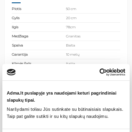
Plotis
50 cm
Gylis
20 cm
Ilgis
78cm
Medžiaga
Granitas
Spalva
Balta
Garantija
10 metų
Kilmės šalis
Italija
Gamintojas
Adma.lt puslapyje yra naudojami keturi pagrindiniai
slapukų tipai.
Aprašymas
Naršydami toliau Jūs sutinkate su būtinaisiais slapukais.
Taip pat galite sutikti ir su kitų slapukų naudojimu.
Granito plautuvė UNICO 310 78x50cm, baltos
spalvos, Elleci
Techninė informacija: