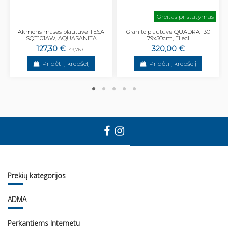
Greitas pristatymas
Akmens masės plautuvė TESA
Granito plautuvė QUADRA 130
SQT101AW, AQUASANITA
79x50cm, Elleci
127,30 €
320,00 €
149,76 €
Pridėti į krepšelį
Pridėti į krepšelį
Prekių kategorijos
ADMA
Perkantiems Internetu