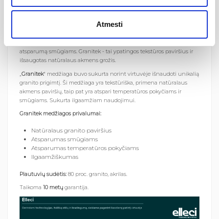
Apjungus patirtį, tvarias inovacijas ir technologijas, sukuriami
unikalūs, itališko dizaino gaminiai, atitinkantys kiekvieno norą.
Atmesti
Plautuvės pagamintos iš
Granitek
– novatoriškos medžiagos, kurios
unikali formulė garantuoja grožį ir ilgaamžiškumą bei didelį
atsparumą smūgiams. Granitek - tai ypatingos tekstūros paviršius ir
išsaugotas natūralaus akmens grožis.
„
Granitek
“ medžiaga buvo sukurta norint virtuvėje išnaudoti unikalią
granito prigimtį. Ši medžiaga yra tekstūriška, primena natūralaus
akmens paviršių, taip pat yra atspari temperatūros pokyčiams ir
smūgiams. Sukurta ilgaamžiam naudojimui.
Granitek medžiagos privalumai:
Natūralaus granito paviršius
Atsparumas smūgiams
Atsparumas temperatūros pokyčiams
Ilgaamžiškumas
Plautuvių sudėtis:
80 proc. granito, akrilas.
Taikoma
10 metų
garantija.