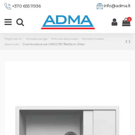
info@adma.lt
+370 655 11936
0
Pagrindinis
Virtuvės įranga
Virtuvės plautuvės
Akmens masės
plautuvės
Granito plautuvė UNICO 310 78x50cm, Elleci