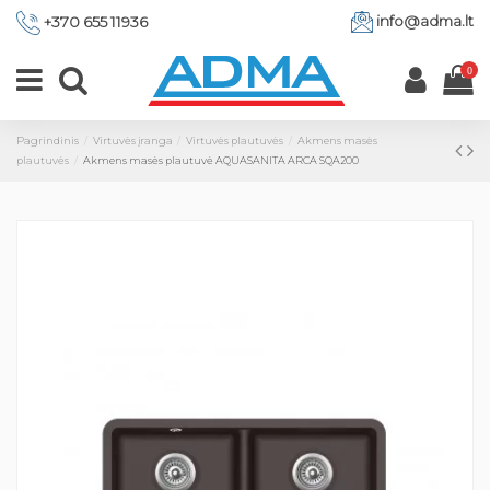
info@adma.lt
+370 655 11936
0
Pagrindinis
Virtuvės įranga
Virtuvės plautuvės
Akmens masės
plautuvės
Akmens masės plautuvė AQUASANITA ARCA SQA200