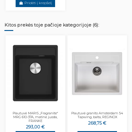
Pridėti į krepšelį
Kitos prekės toje pačioje kategorijoje (6):
Plautuvė MARIS „Fragranite“
Plautuvė granito Amsterdam 54
MRG 610-37A, matinė juoda,
Tapwing, balta, REGINOX
FRANKE
268,75 €
293,00 €