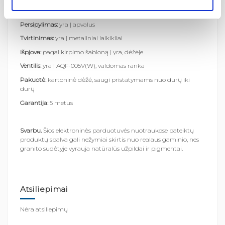
Išbėgimo skylė:
standartinė Ø 3,5
Persipylimas:
yra | apvalus
Tvirtinimas:
yra | metaliniai laikikliai
Išpjova:
pagal kirpimo šabloną | yra, dėžėje
Ventilis:
yra | AQF-005V(W), valdomas ranka
Pakuotė:
kartoninė dėžė, saugi pristatymams nuo durų iki
durų
Garantija:
5 metus
Svarbu.
Šios elektroninės parduotuvės nuotraukose pateiktų
produktų spalva gali nežymiai skirtis nuo realaus gaminio, nes
granito sudėtyje vyrauja natūralūs užpildai ir pigmentai.
Atsiliepimai
Nėra atsiliepimų