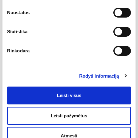
vandeniui pursloti ant stalviršio plokštumos. ARCA plautuvės
dažniausiai montuojamos prie stalviršio iš apačios ir, taip,
Nuostatos
dubuo su stalviršiu sudaro lygią plokštumą. Toks montavimas
leidžia sukurti itin estetišką, erdviau atrodančią virtuvės aplinką.
Šias plautuves galima montuoti ir tradiciškai – iš viršaus
įleidžiant į stalviršį. Abiem atvejais skylės maišytuvams ir kitiems
Statistika
priedams gręžiamos stalviršyje.
AQUASANITA plautuvės (kirauklės) pagamintos iš patikimo
SILICSANA
dirbtinio granito medžiagos. Tai - jau trečios kartos
Rinkodara
granitas, kuris išsiskiria savo tvirtumu, todėl su AQUASANITA
plautuvėmis jausitės saugiai. Ypatingai geras medžiagos
stabilumas lemia granito patvarumą ir ilgesnį SILICSANA
gaminių naudojimą. Plautuvių paviršius yra vienalytis, glotnus.
Rodyti informaciją
Šias akmens masės plautuves lengviau valyti.
Plautuvės matmenys:
810 x 480 mm
Leisti visus
Dubens matmenys:
370 x 480 [1] | 370 x 430 [2] mm
Dubens gylis:
230 | 230 mm
Leisti pažymėtus
Medžiaga:
SILICSANA dirbtinis granitas
Padėklas:
be padėklo
Atmesti
Išgręžta skylė priedams:
nėra