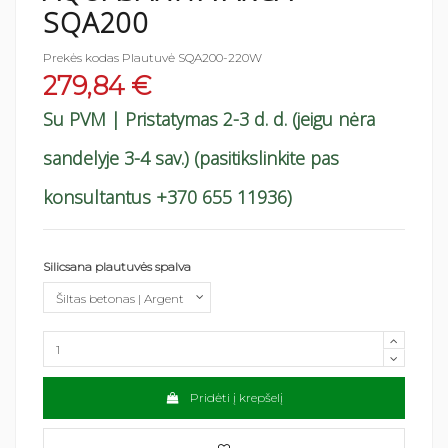
SQA200
Prekės kodas
Plautuvė SQA200-220W
279,84 €
Su PVM
| Pristatymas 2-3 d. d. (jeigu nėra
sandelyje 3-4 sav.) (pasitikslinkite pas
konsultantus +370 655 11936)
Silicsana plautuvės spalva
Pridėti į krepšelį