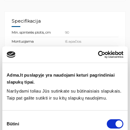
Specifikacija
Min. spintelės plotis, cm
90
Montuojama
Iš apačios
Kategorija
Plautuvės
Aprašymas
Adma.lt puslapyje yra naudojami keturi pagrindiniai
slapukų tipai.
Dirbtinio granito (akmens masė) plautuvė, dviejų
dubenų (dviguba) ARCA SQA200
Naršydami toliau Jūs sutinkate su būtinaisiais slapukais.
Vientiso paviršiaus įspūdis |
Lengvesnė maisto ruoša | Daugiau
Taip pat galite sutikti ir su kitų slapukų naudojimu.
vietos ant stalviršio
ARCA
plautuvės yra plačios, gilios ir didelės. Ši linija sukurta
Sutikimo
specialiai Amerikos rinkai, todėl patogumas yra šios linijos bene
Būtini
pasirinkimas
didžiausias privalumas. Lengva valyti, o gilesni dubenys neleidžia