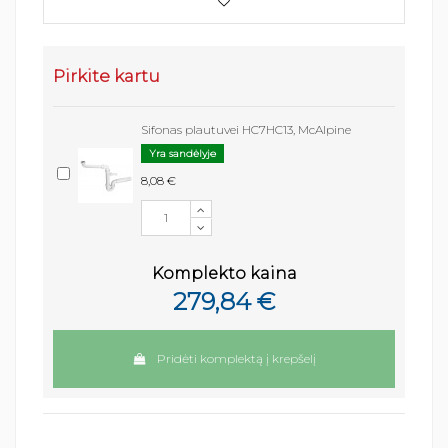
Pirkite kartu
Sifonas plautuvei HC7HC13, McAlpine
Yra sandėlyje
8,08 €
Komplekto kaina
279,84 €
Pridėti komplektą į krepšelį