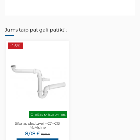
Jums taip pat gali patikti:
−15%
Greitas pristatymas
Sifonas plautuvei HC7HC13,
McAlpine
8,08 €
9,50 €