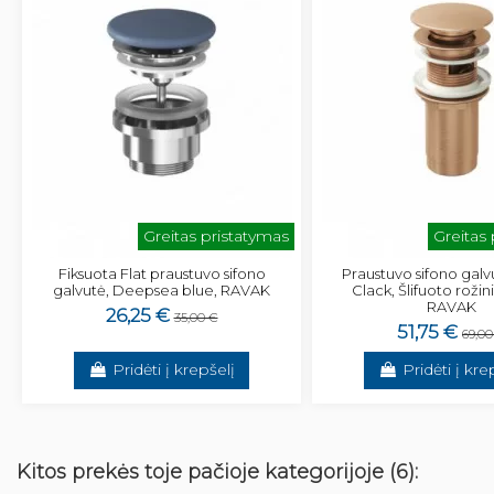
Greitas pristatymas
Greitas
Fiksuota Flat praustuvo sifono
Praustuvo sifono galvu
galvutė, Deepsea blue, RAVAK
Clack, Šlifuoto rožin
RAVAK
26,25 €
35,00 €
51,75 €
69,00
Pridėti į krepšelį
Pridėti į kre
Kitos prekės toje pačioje kategorijoje (6):