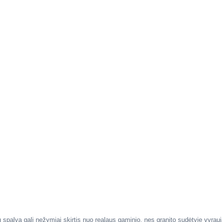
palva gali nežymiai skirtis nuo realaus gaminio, nes granito sudėtyje vyrauja