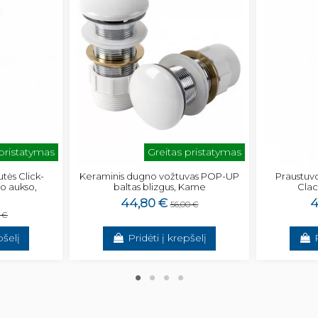
 pristatymas
Greitas pristatymas
tės Click-
Keraminis dugno vožtuvas POP-UP
Praustuvo
io aukso,
baltas blizgus, Kame
Clac
44,80 €
4
56,00 €
 €
pšelį
Pridėti į krepšelį