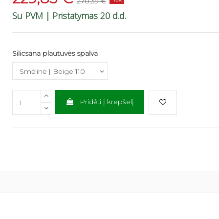
270,39 €
Su PVM
| Pristatymas 20 d.d.
Silicsana plautuvės spalva
Pridėti į krepšelį