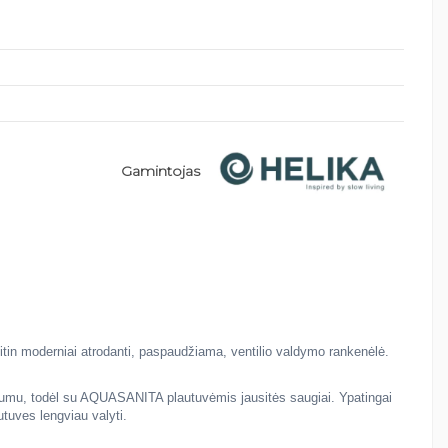
Gamintojas
itin moderniai atrodanti, paspaudžiama, ventilio valdymo rankenėlė.
tvirtumu, todėl su AQUASANITA plautuvėmis jausitės saugiai. Ypatingai
tuves lengviau valyti.