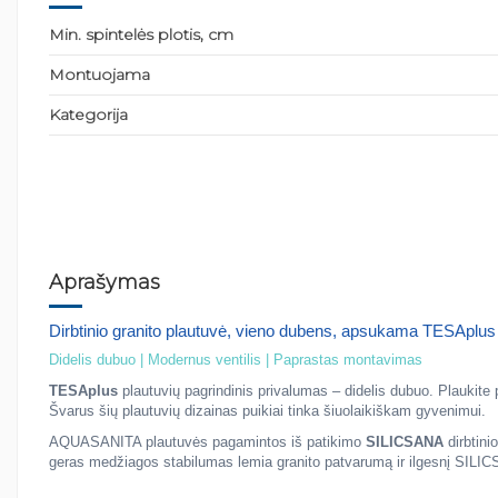
Min. spintelės plotis, cm
Montuojama
Kategorija
Aprašymas
Dirbtinio granito plautuvė, vieno dubens, apsukama TESApl
Didelis dubuo | Modernus ventilis | Paprastas montavimas
TESAplus
plautuvių pagrindinis privalumas – didelis dubuo. Plaukit
Švarus šių plautuvių dizainas puikiai tinka šiuolaikiškam gyvenimui.
AQUASANITA plautuvės pagamintos iš patikimo
SILICSANA
dirbtini
geras medžiagos stabilumas lemia granito patvarumą ir ilgesnį SILICS