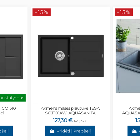
−15%
−15%
 pristatymas
NICO 310
Akmens masės plautuvė TESA
Akmen
ci
SQT101AW, AQUASANITA
AQUASAN
127,30 €
1
149,76 €
pšelį
Pridėti į krepšelį