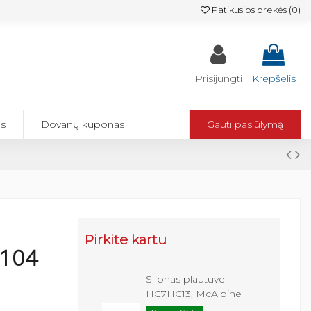
Patikusios prekės (
0
)
Prisijungti
Krepšelis
is
Dovanų kuponas
Gauti pasiūlymą
Pirkite kartu
104
Sifonas plautuvei
HC7HC13, McAlpine