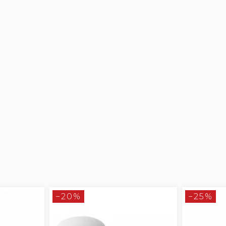
−20%
−25%