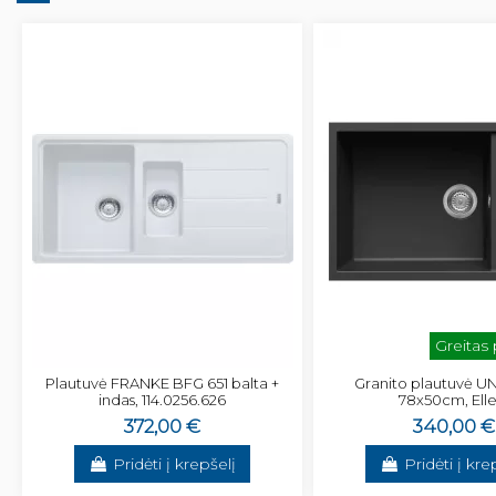
Greitas
Plautuvė FRANKE BFG 651 balta +
Granito plautuvė U
indas, 114.0256.626
78x50cm, Elle
372,00 €
340,00 €
Pridėti į krepšelį
Pridėti į kre