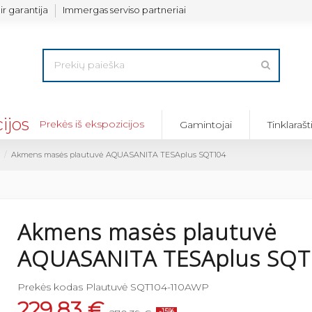
ir garantija
Immergas serviso partneriai
Prekės iš ekspozicijos
Gamintojai
Tinklarašt
Akmens masės plautuvė AQUASANITA TESAplus SQT104
Akmens masės plautuvė
AQUASANITA TESAplus SQT
Prekės kodas
Plautuvė SQT104-110AWP
229,83 €
-15%