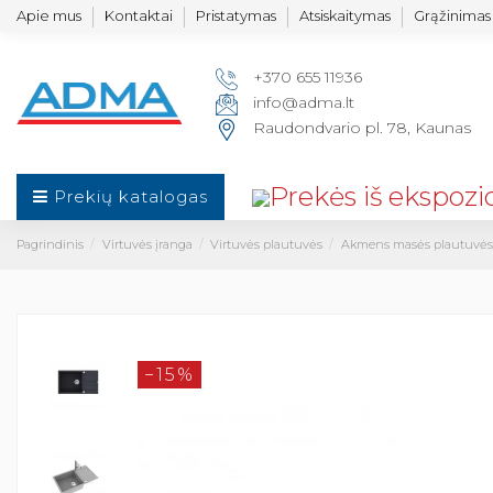
Apie mus
Kontaktai
Pristatymas
Atsiskaitymas
Grąžinimas 
+370 655 11936
info@adma.lt
Raudondvario pl. 78, Kaunas
Prekių katalogas
Pagrindinis
Virtuvės įranga
Virtuvės plautuvės
Akmens masės plautuvės
−15%