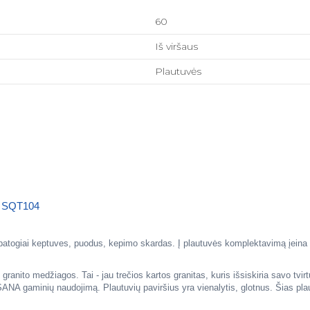
60
Iš viršaus
Plautuvės
us SQT104
e patogiai keptuves, puodus, kepimo skardas. Į plautuvės komplektavimą įeina 
o granito medžiagos. Tai - jau trečios kartos granitas, kuris išsiskiria savo 
ANA gaminių naudojimą. Plautuvių paviršius yra vienalytis, glotnus. Šias plau