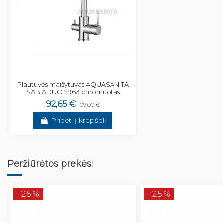
Plautuvės maišytuvas AQUASANITA
SABIADUO 2963 chromuotas
92,65 €
109,00 €
Pridėti į krepšelį
Peržiūrėtos prekės:
−25%
−25%