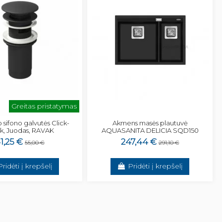
Greitas pristatymas
 sifono galvutės Click-
Akmens masės plautuvė
k, Juodas, RAVAK
AQUASANITA DELICIA SQD150
1,25 €
247,44 €
55,00 €
291,10 €
Pridėti į krepšelį
Pridėti į krepšelį