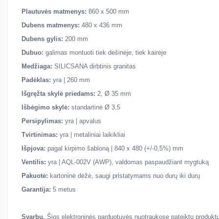
Plautuvės matmenys:
860 x 500 mm
Dubens matmenys:
480 x 436 mm
Dubens gylis:
200 mm
Dubuo:
galimas montuoti tiek dešinėje, tiek kairėje
Medžiaga:
SILICSANA dirbtinis granitas
Padėklas:
yra | 260 mm
Išgręžta skylė priedams:
2, Ø 35 mm
Išbėgimo skylė:
standartinė Ø 3,5
Persipylimas:
yra | apvalus
Tvirtinimas:
yra | metaliniai laikikliai
Išpjova:
pagal kirpimo šabloną | 840 x 480 (+/-0,5%) mm
Ventilis:
yra | AQL-002V (AWP), valdomas paspaudžiant mygtuką
Pakuotė:
kartoninė dėžė, saugi pristatymams nuo durų iki durų
Garantija:
5 metus
Svarbu.
Šios elektroninės parduotuvės nuotraukose pateiktų produktų s