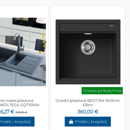
Greitas pristatymas
s masės plautuvė
Granito plautuvė BEST 104 51x51cm,
ITA TESA SQT151AW
Elleci
56,27 €
360,00 €
183,85 €
Pridėti į krepšelį
Pridėti į krepšelį