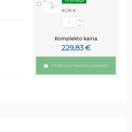
Yra sandėlyje
8,08 €
Komplekto kaina
229,83 €
Pridėti komplektą į krepšelį