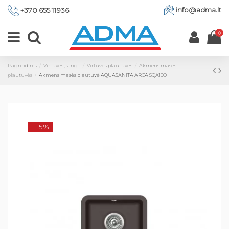
info@adma.lt
+370 655 11936
0
Pagrindinis
Virtuvės įranga
Virtuvės plautuvės
Akmens masės
plautuvės
Akmens masės plautuvė AQUASANITA ARCA SQA100
−15%