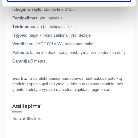
Išgręžta skylė priedams:
nėra
Išbėgimo skylė:
standartinė Ø 3,5
Persipylimas:
yra | apvalus
Tvirtinimas:
yra | metaliniai laikikliai
Išpjova
: pagal kirpimo šabloną | yra, dėžėje
Ventilis:
yra | AQF-001V(W), valdomas ranka
Pakuotė:
kartoninė dėžė, saugi pristatymams nuo durų iki durų
Garantija:
5 metus
Svarbu.
Šios elektroninės parduotuvės nuotraukose pateiktų
produktų spalva gali nežymiai skirtis nuo realaus gaminio, nes
granito sudėtyje vyrauja natūralūs užpildai ir pigmentai.
Atsiliepimai
Nėra atsiliepimų