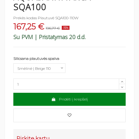
SQA100
Prekės kodas
Plautuvė SQA100-110W
167,25 €
196,77 €
-15%
Su PVM
| Pristatymas 20 d.d.
Silicsana plautuvės spalva
Pridėti į krepšelį
Pirkite kartu