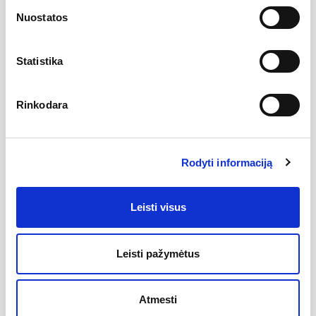
plautuvės dažniausiai montuojamos prie stalviršio iš apačios ir,
Nuostatos
taip, dubuo su stalviršiu sudaro lygią plokštumą. Toks
montavimas leidžia sukurti itin estetišką, erdviau atrodančią
virtuvės aplinką. Šias plautuves galima montuoti ir tradiciškai
– iš viršaus įleidžiant į stalviršį. Abiem atvejais skylės
Statistika
maišytuvams ir kitiems priedams gręžiamos stalviršyje.
AQUASANITA plautuvės (kirauklės) pagamintos iš
patikimo
SILICSANA
dirbtinio granito medžiagos. Tai - jau
Rinkodara
trečios kartos granitas, kuris išsiskiria savo tvirtumu, todėl su
AQUASANITA plautuvėmis jausitės saugiai. Ypatingai geras
medžiagos stabilumas lemia granito patvarumą ir ilgesnį
SILICSANA gaminių naudojimą. Plautuvių paviršius yra
Rodyti informaciją
vienalytis, glotnus. Šias akmens masės plautuves lengviau
valyti.
Leisti visus
Plautuvės matmenys:
380 x 380 mm
Dubens matmenys:
330 x 330 mm
Leisti pažymėtus
Dubens gylis:
190 mm
Medžiaga:
SILICSANA dirbtinis granitas
Padėklas:
be padėklo
Atmesti