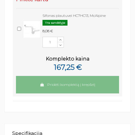
Sifonas plautuvei HC7HC13, McAlpine
Yra sandėlyje
8,08 €
Komplekto kaina
167,25 €
Pridėti komplektą į krepšelį
Specifikacija