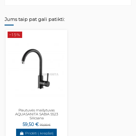
Jums taip pat gali patikti:
−15%
Plautuvės maišytuvas
AQUASANITA SABIA 5523
Silicsana
59,50 €
70,00 €
Pridėti į krepšelį