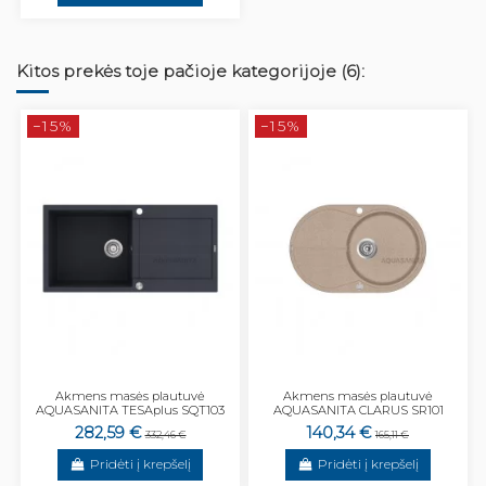
Kitos prekės toje pačioje kategorijoje (6):
−15%
−15%
Akmens masės plautuvė
Akmens masės plautuvė
AQUASANITA TESAplus SQT103
AQUASANITA CLARUS SR101
282,59 €
140,34 €
332,46 €
165,11 €
Pridėti į krepšelį
Pridėti į krepšelį