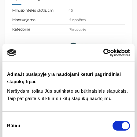
Min. spintelės plotis, cm
45
Montuojama
Iš apačios
Kategorija
Plautuvės
Gamintojas
Aprašymas
Adma.lt puslapyje yra naudojami keturi pagrindiniai
slapukų tipai.
Dirbtinio granito (akmens masės) plautuvė, vieno
dubens ARCA SQA100
Naršydami toliau Jūs sutinkate su būtinaisiais slapukais.
Vientiso paviršiaus įspūdis | Papildoma galimybė - spalvotas
Taip pat galite sutikti ir su kitų slapukų naudojimu.
AQP ventilis
ARCA
plautuvės yra plačios, gilios ir didelės. Ši linija sukurta
Sutikimo
specialiai Amerikos rinkai, todėl patogumas yra šios linijos
Būtini
pasirinkimas
bene didžiausias privalumas. Lengva valyti, o gilesni dubenys
neleidžia vandeniui pursloti ant stalviršio plokštumos. ARCA